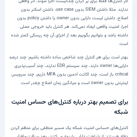
اگر کنترل‌ها فقط برای پر کردن چک‌لیست اجرا شوند، اثر واقعی
ندارند. مثلا داشتن SIEM بدون use case، داشتن اسکنر بدون
اصلاح، داشتن لیست دارایی بدون owner یا داشتن policy بدون
اجرا، امنیت واقعی ایجاد نمی‌کند. هر کنترل باید خروجی عملی
داشته باشد و بتوانیم بگوییم بعد از اجرای آن چه ریسکی کمتر شده
است.
بهتر است برای هر کنترل چند شاخص ساده داشته باشیم: چند درصد
دارایی‌ها owner دارند، چند سیستم EDR ندارند، چند آسیب‌پذیری
critical باز است، چند اکانت ادمین بدون MFA داریم، چند سرویس
اینترنتی بدون owner است و میانگین زمان اصلاح چقدر است.
برای تصمیم بهتر درباره کنترل‌های حساس امنیت
شبکه
کنترل‌های حساس امنیت شبکه یک مسیر منطقی برای منظم کردن
دفاع هستند. از شناخت دارایی شروع می‌کنند، بعد سراغ نرم‌افزار،