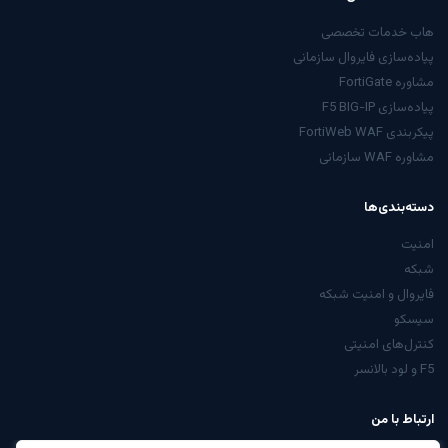
هاب خدمات تخصصی
پیاده‌سازی فایروال سازمانی
مشاوره FortiGate
پیاده‌سازی F5 BIG-IP
پیکربندی FortiWeb WAF
مشاوره WAF سازمانی
دسته‌بندی‌ها
امنیت
شبکه
فایروال و امنیت شبکه
سیسکو
کنترل‌های امنیتی
F5 و لود بالانسر
ارتباط با من