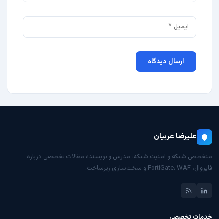
علیرضا عربیان
متخصص شبکه و امنیت شبکه، مدرس و نویسنده مقالات تخصصی درباره
فایروال، FortiGate، WAF و سخت‌سازی زیرساخت.
خدمات تخصصی