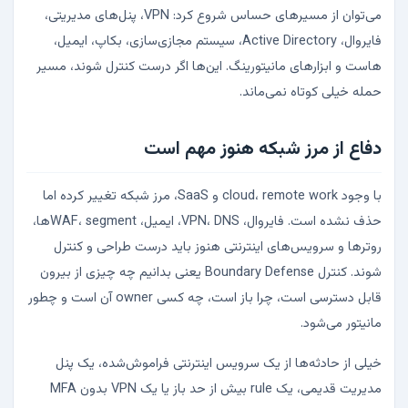
می‌توان از مسیرهای حساس شروع کرد: VPN، پنل‌های مدیریتی،
فایروال، Active Directory، سیستم مجازی‌سازی، بکاپ، ایمیل،
هاست و ابزارهای مانیتورینگ. این‌ها اگر درست کنترل شوند، مسیر
حمله خیلی کوتاه نمی‌ماند.
دفاع از مرز شبکه هنوز مهم است
با وجود cloud، remote work و SaaS، مرز شبکه تغییر کرده اما
حذف نشده است. فایروال، VPN، DNS، ایمیل، WAF، segmentها،
روترها و سرویس‌های اینترنتی هنوز باید درست طراحی و کنترل
شوند. کنترل Boundary Defense یعنی بدانیم چه چیزی از بیرون
قابل دسترسی است، چرا باز است، چه کسی owner آن است و چطور
مانیتور می‌شود.
خیلی از حادثه‌ها از یک سرویس اینترنتی فراموش‌شده، یک پنل
مدیریت قدیمی، یک rule بیش از حد باز یا یک VPN بدون MFA