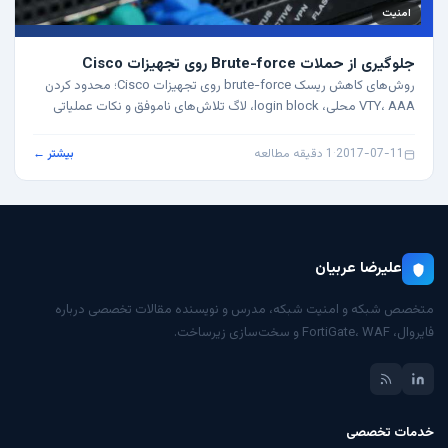
امنیت
جلوگیری از حملات Brute-force روی تجهیزات Cisco
روش‌های کاهش ریسک brute-force روی تجهیزات Cisco؛ محدود کردن
VTY، AAA محلی، login block، لاگ تلاش‌های ناموفق و نکات عملیاتی
مدیریت دسترسی.
2017-07-11
·
1 دقیقه مطالعه
بیشتر ←
علیرضا عربیان
متخصص شبکه و امنیت شبکه، مدرس و نویسنده مقالات تخصصی درباره
فایروال، FortiGate، WAF و سخت‌سازی زیرساخت.
خدمات تخصصی