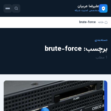
علیرضا عربیان
متخصص امنیت شبکه
خانه
brute-force
دسته‌بندی
برچسب:
brute-force
1 مطلب