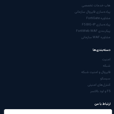
هاب خدمات تخصصی
پیاده‌سازی فایروال سازمانی
مشاوره FortiGate
پیاده‌سازی F5 BIG-IP
پیکربندی FortiWeb WAF
مشاوره WAF سازمانی
دسته‌بندی‌ها
امنیت
شبکه
فایروال و امنیت شبکه
سیسکو
کنترل‌های امنیتی
F5 و لود بالانسر
ارتباط با من
از صفحه تماس