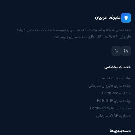
علیرضا عربیان
متخصص شبکه و امنیت شبکه، مدرس و نویسنده مقالات تخصصی درباره
فایروال، FortiGate، WAF و سخت‌سازی زیرساخت.
خدمات تخصصی
هاب خدمات تخصصی
پیاده‌سازی فایروال سازمانی
مشاوره FortiGate
پیاده‌سازی F5 BIG-IP
پیکربندی FortiWeb WAF
مشاوره WAF سازمانی
دسته‌بندی‌ها