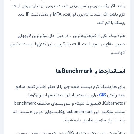
باشد. اگر یک سرویس آسیب‌پذیر شد، دسترسی آن نباید بیش از حد
لازم باشد. اگر حساب کاربری لو رفت، MFA و محدودیت IP باید
ریسک را کم کند.
هاردنینگ یکی از کم‌هزینه‌ترین و در عین حال مؤثرترین لایههای
همین دفاع در عمق است. البته جایگزین سایر کنترلها نیست؛ مکمل
آنهاست.
استانداردها و Benchmarkها
برای هاردنینگ لازم نیست همه چیز را از صفر اختراع کنیم. منابع
معتبر مثل
CIS
برای سیستم‌عاملها، دیتابیسها، مرورگرها،
Kubernetes، تجهیزات شبکه و سرویسهای مختلف benchmark
منتشر میکنند. این benchmarkها چکلیستهای خوبی هستند، اما
باید با نیاز سازمان تطبیق داده شوند.
مثلاً ممکن است یک پیشنهاد CIS برای یک سرور عمومی درست