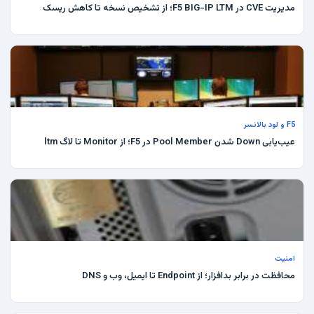
مدیریت CVE در F5 BIG-IP LTM؛ از تشخیص نسخه تا کاهش ریسک
F5 و لود بالانسر
عیب‌یابی Down شدن Pool Member در F5؛ از Monitor تا لاگ ltm
امنیت
محافظت در برابر بدافزار؛ از Endpoint تا ایمیل، وب و DNS