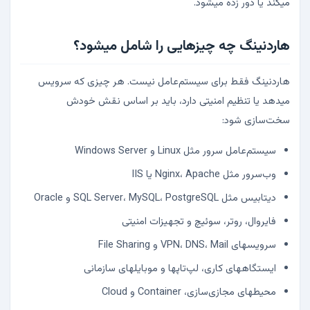
میکند یا دور زده میشود.
هاردنینگ چه چیزهایی را شامل میشود؟
هاردنینگ فقط برای سیستم‌عامل نیست. هر چیزی که سرویس
میدهد یا تنظیم امنیتی دارد، باید بر اساس نقش خودش
سخت‌سازی شود:
سیستم‌عامل سرور مثل Linux و Windows Server
وب‌سرور مثل Nginx، Apache یا IIS
دیتابیس مثل SQL Server، MySQL، PostgreSQL و Oracle
فایروال، روتر، سوئیچ و تجهیزات امنیتی
سرویسهای VPN، DNS، Mail و File Sharing
ایستگاههای کاری، لپ‌تاپها و موبایلهای سازمانی
محیطهای مجازی‌سازی، Container و Cloud