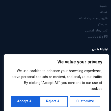
امنیت
شبکه
فایروال و امنیت شبکه
سیسکو
کنترل‌های امنیتی
F5 و لود بالانسر
ارتباط با من
از صفحه تماس
We value your privacy
LinkedIn: arabiyan
We use cookies to enhance your browsing experience,
درخواست مشاوره
serve personalized ads or content, and analyze our traffic.
By clicking "Accept All", you consent to our use of
cookies.
کلیه حقوق این سایت برای علیرضا عربیان محفوظ است ·
نقشه
حریم
Accept All
Reject All
Customize
2026
سایت
خصوصی