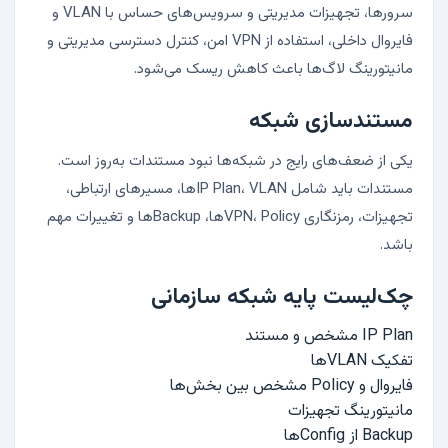
سرورها، تجهیزات مدیریتی و سرویس‌های حساس با VLAN و
فایروال داخلی، استفاده از VPN امن، کنترل دسترسی مدیریتی و
مانیتورینگ لاگ‌ها باعث کاهش ریسک می‌شود.
مستندسازی شبکه
یکی از ضعف‌های رایج در شبکه‌ها نبود مستندات به‌روز است.
مستندات باید شامل IP Plan، VLANها، مسیرهای ارتباطی،
تجهیزات، رمزنگاری VPN، Policyها، Backupها و تغییرات مهم
باشد.
چک‌لیست پایه شبکه سازمانی
IP Plan مشخص و مستند
تفکیک VLANها
فایروال و Policy مشخص بین بخش‌ها
مانیتورینگ تجهیزات
Backup از Configها