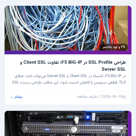
F5 و لود بالانسر
طراحی SSL Profile در F5 BIG-IP؛ تفاوت Client SSL و
Server SSL
در F5 BIG-IP، اشتباه در Client SSL یا Server SSL می‌تواند باعث خطای
TLS، قطعی سرویس یا کاهش امنیت شود. این مطلب طراحی درست SSL
Profile را توضیح می‌دهد.
2026-06-18
·
1 دقیقه مطالعه
بیشتر ←