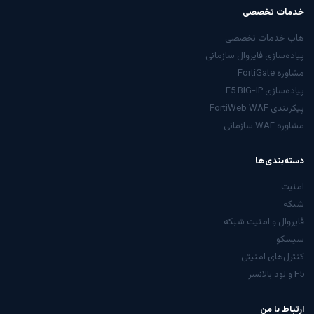
خدمات تخصصی
هاب خدمات تخصصی
پیاده‌سازی فایروال سازمانی
مشاوره FortiGate
پیاده‌سازی F5 BIG-IP
پیکربندی FortiWeb WAF
مشاوره WAF سازمانی
دسته‌بندی‌ها
امنیت
شبکه
فایروال و امنیت شبکه
سیسکو
کنترل‌های امنیتی
F5 و لود بالانسر
ارتباط با من