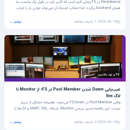
Persistence در F5 زمانی لازم است که کاربر باید در طول یک نشست به
همان backend برگردد؛ اما انتخاب اشتباه آن می‌تواند توازن بار را خراب
کند.
2026-06-18
·
1 دقیقه مطالعه
بیشتر ←
F5 و لود بالانسر
عیب‌یابی Down شدن Pool Member در F5؛ از Monitor تا
لاگ ltm
وقتی Pool Member در F5 Down می‌شود، همیشه مشکل از سرور
نیست. این راهنما مسیر بررسی Monitor، شبکه، SNAT، SSL و لاگ‌ها را
مرحله‌به‌مرحله توضیح می‌دهد.
2026-06-18
·
2 دقیقه مطالعه
بیشتر ←