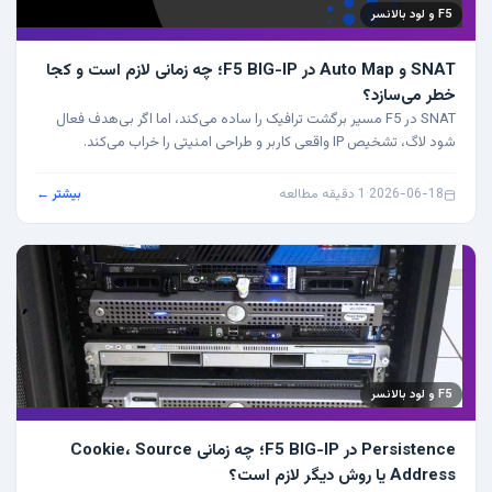
F5 و لود بالانسر
SNAT و Auto Map در F5 BIG-IP؛ چه زمانی لازم است و کجا
خطر می‌سازد؟
SNAT در F5 مسیر برگشت ترافیک را ساده می‌کند، اما اگر بی‌هدف فعال
شود لاگ، تشخیص IP واقعی کاربر و طراحی امنیتی را خراب می‌کند.
2026-06-18
·
1 دقیقه مطالعه
بیشتر ←
F5 و لود بالانسر
Persistence در F5 BIG-IP؛ چه زمانی Cookie، Source
Address یا روش دیگر لازم است؟