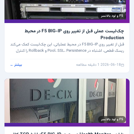
F5 و لود بالانسر
چک‌لیست عملی قبل از تغییر روی F5 BIG-IP در محیط
Production
قبل از تغییر روی F5 BIG-IP در محیط عملیاتی، این چک‌لیست کمک می‌کند
ریسک قطعی، اشتباه در Pool، SSL، Persistence و Rollback را کنترل
کنید.
2026-06-18
·
1 دقیقه مطالعه
بیشتر ←
F5 و لود بالانسر