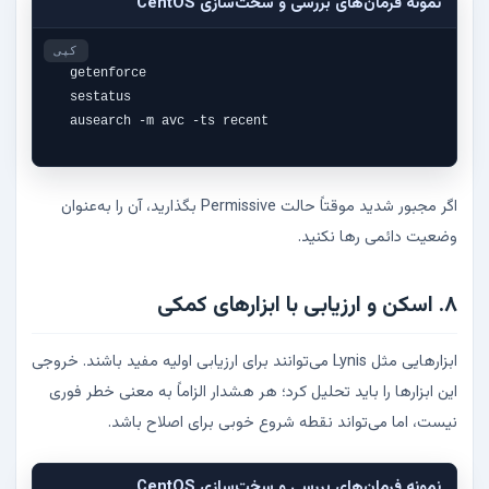
نمونه فرمان‌های بررسی و سخت‌سازی CentOS
کپی
getenforce

sestatus

ausearch -m avc -ts recent
اگر مجبور شدید موقتاً حالت Permissive بگذارید، آن را به‌عنوان
وضعیت دائمی رها نکنید.
۸. اسکن و ارزیابی با ابزارهای کمکی
ابزارهایی مثل Lynis می‌توانند برای ارزیابی اولیه مفید باشند. خروجی
این ابزارها را باید تحلیل کرد؛ هر هشدار الزاماً به معنی خطر فوری
نیست، اما می‌تواند نقطه شروع خوبی برای اصلاح باشد.
نمونه فرمان‌های بررسی و سخت‌سازی CentOS