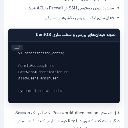
محدود کردن دسترسی SSH در Firewall یا ACL شبکه
فعال‌سازی لاگ و بررسی تلاش‌های ناموفق
نمونه فرمان‌های بررسی و سخت‌سازی CentOS
کپی
vi /etc/ssh/sshd_config

PermitRootLogin no

PasswordAuthentication no

AllowUsers adminuser

systemctl restart sshd
قبل از بستن PasswordAuthentication، حتماً در یک Session
دیگر تست کنید که ورود با Key درست کار می‌کند؛ وگرنه ممکن