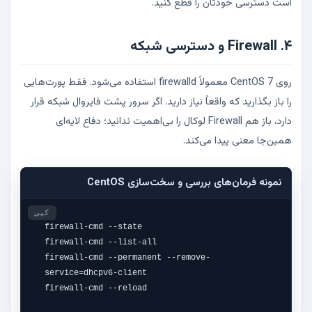
است دسترسی خودتان را قطع کنید.
۴. Firewall و دسترسی شبکه
روی CentOS 7 معمولاً firewalld استفاده می‌شود. فقط پورت‌هایی
را باز بگذارید که واقعاً نیاز دارید. اگر سرور پشت فایروال شبکه قرار
دارد، باز هم Firewall لوکال را بی‌اهمیت ندانید؛ دفاع لایه‌ای
همین‌جا معنی پیدا می‌کند.
نمونه فرمان‌های بررسی و سخت‌سازی CentOS
کپی
firewall-cmd --state

firewall-cmd --list-all

firewall-cmd --permanent --remove-
service=dhcpv6-client

firewall-cmd --reload