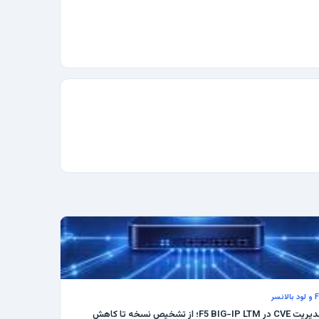
 بالانسر
مدیریت CVE در F5 BIG-IP LTM؛ از تشخیص نسخه تا کاهش