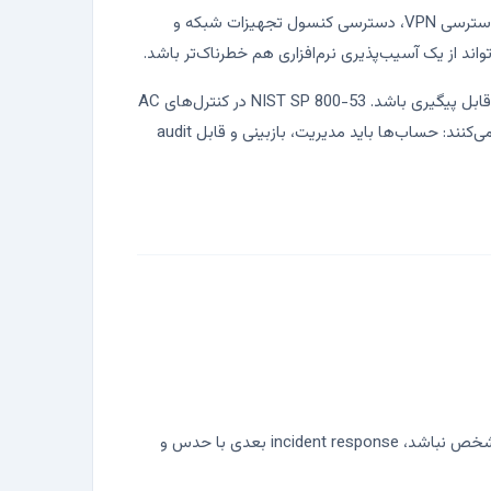
پایش حساب‌ها وقتی مفید است که فقط به «فعال یا غیرفعال بودن کاربر» محدود نماند. حساب‌های ادمین، حساب‌های سرویس، دسترسی VPN، دسترسی کنسول تجهیزات شبکه و
د از یک آسیب‌پذیری نرم‌افزاری هم خطرناک‌تر باشد.
برای کم کردن ریسک، هر حساب باید owner مشخص داشته باشد، سطح دسترسی آن با نیاز کاری بخواند و تغییرات مهمش در لاگ قابل پیگیری باشد. NIST SP 800-53 در کنترل‌های AC
و AU، و CIS Controls v8 در بخش Account Management و Access Control Management، همین اصل را به زبان کنترلی بیان می‌کنند: حساب‌ها باید مدیریت، بازبینی و قابل audit
وصل است. اگر لاگ و مالکیت حساب‌ها مشخص نباشد، incident response بعدی با حدس و