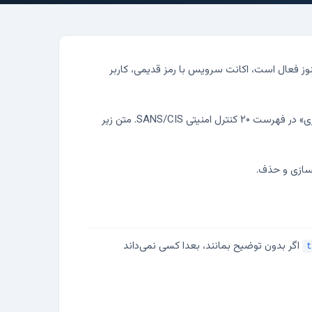
وز فعال است، اکانت سرویس با رمز قدیمی، کاربر
SANS Critical Security Control 16: Account Monitoring and Control، یعنی «پایش و کنترل حساب‌های کاربری» در فهرست ۲۰ کنترل امنیتی SANS/CIS. متن زیر
اگر بدون توضیح بمانند، بعدا کسی نمی‌داند
t