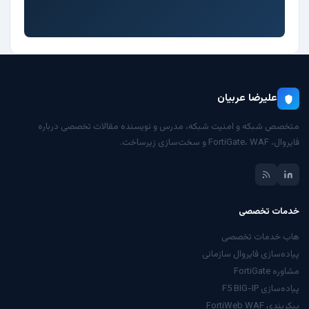
علیرضا عربیان
متخصص شبکه و امنیت شبکه، مدرس و نویسنده مقالات تخصصی درباره
فایروال، FortiGate، WAF و سخت‌سازی زیرساخت.
خدمات تخصصی
هاب خدمات تخصصی
پیاده‌سازی فایروال سازمانی
مشاوره FortiGate
پیاده‌سازی F5 BIG-IP
پیکربندی FortiWeb WAF