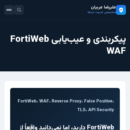
علیرضا عربیان
متخصص امنیت شبکه
پیکربندی و عیب‌یابی FortiWeb
WAF
FortiWeb، WAF، Reverse Proxy، False Positive،
TLS، API Security
FortiWeb دارید، اما نمی‌دانید واقعاً از