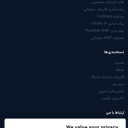
هاب خدمات تخصصی
پیاده‌سازی فایروال سازمانی
مشاوره FortiGate
پیاده‌سازی F5 BIG-IP
پیکربندی FortiWeb WAF
مشاوره WAF سازمانی
دسته‌بندی‌ها
امنیت
شبکه
فایروال و امنیت شبکه
سیسکو
کنترل‌های امنیتی
F5 و لود بالانسر
ارتباط با من
از صفحه تماس