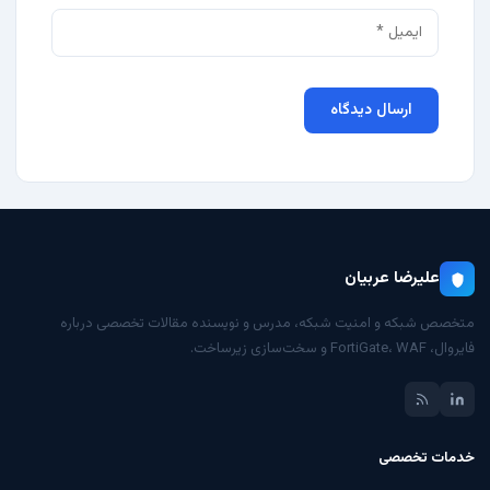
علیرضا عربیان
متخصص شبکه و امنیت شبکه، مدرس و نویسنده مقالات تخصصی درباره
فایروال، FortiGate، WAF و سخت‌سازی زیرساخت.
خدمات تخصصی