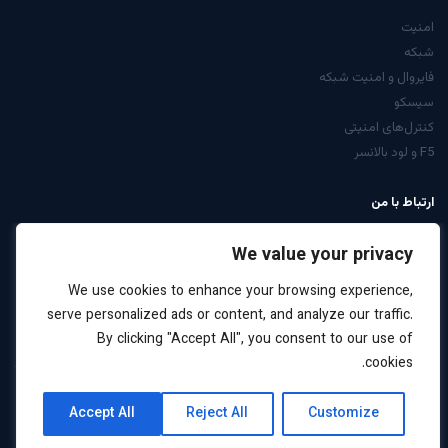
امنیت
شبکه
فایروال و امنیت شبکه
سیسکو
کنترل‌های امنیتی
F5 و لود بالانسر
ارتباط با من
از صفحه تماس
We value your privacy
LinkedIn: arabiyan
We use cookies to enhance your browsing experience,
درخواست مشاوره
serve personalized ads or content, and analyze our traffic.
By clicking "Accept All", you consent to our use of
cookies.
کلیه حقوق این سایت برای علیرضا عربیان محفوظ است ·
نقشه
حریم
Accept All
Reject All
Customize
2026
سایت
خصوصی