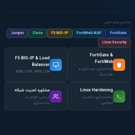
تخصص‌های اصلی
Juniper
Cisco
F5 BIG-IP
FortiWeb WAF
FortiGate
Linux Security
FortiGate &
F5 BIG-IP & Load
FortiWeb
Balancer
پیاده‌سازی، عیب‌یابی و
ASM، GTM، APM، LTM
هاردنینگ
Linux Hardening
مشاوره امنیت شبکه
سخت‌سازی و امنیت
ارزیابی، طراحی و
لینوکس
پیاده‌سازی