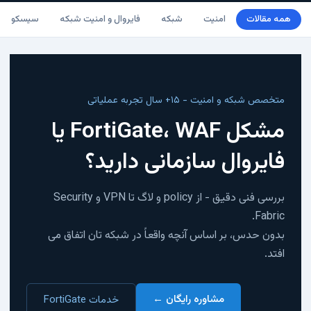
همه مقالات
امنیت
شبکه
فایروال و امنیت شبکه
سیسکو
متخصص شبکه و امنیت - ۱۵+ سال تجربه عملیاتی
مشکل FortiGate، WAF یا
فایروال سازمانی دارید؟
بررسی فنی دقیق - از policy و لاگ تا VPN و Security
Fabric.
بدون حدس، بر اساس آنچه واقعاً در شبکه تان اتفاق می
افتد.
مشاوره رایگان ←
خدمات FortiGate