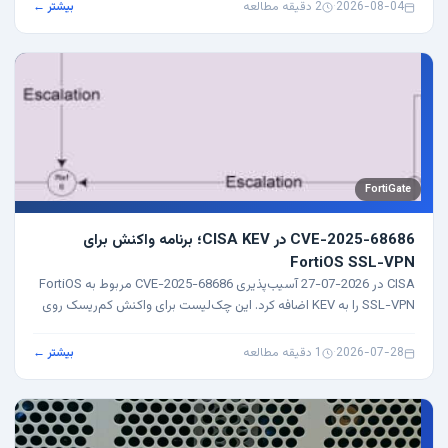
2026-08-04
·
2 دقیقه مطالعه
بیشتر ←
FortiGate
CVE-2025-68686 در CISA KEV؛ برنامه واکنش برای
FortiOS SSL-VPN
CISA در 2026-07-27 آسیب‌پذیری CVE-2025-68686 مربوط به FortiOS
SSL-VPN را به KEV اضافه کرد. این چک‌لیست برای واکنش کم‌ریسک روی
FortiGate است.
2026-07-28
·
1 دقیقه مطالعه
بیشتر ←