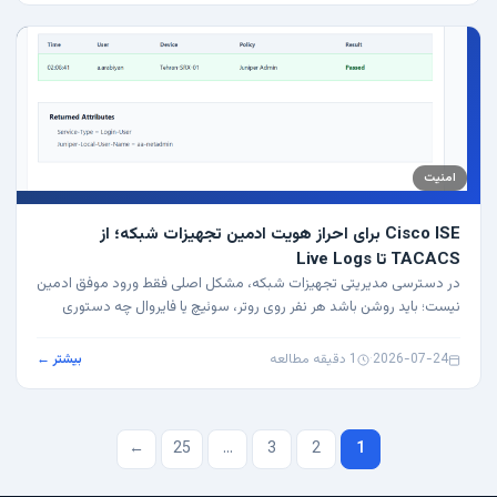
امنیت
Cisco ISE برای احراز هویت ادمین تجهیزات شبکه؛ از
TACACS تا Live Logs
در دسترسی مدیریتی تجهیزات شبکه، مشکل اصلی فقط ورود موفق ادمین
نیست؛ باید روشن باشد هر نفر روی روتر، سوئیچ یا فایروال چه دستوری
زده، چه سطحی از…
2026-07-24
·
1 دقیقه مطالعه
بیشتر ←
صفحه‌بندی
←
25
…
3
2
1
نوشته‌ها