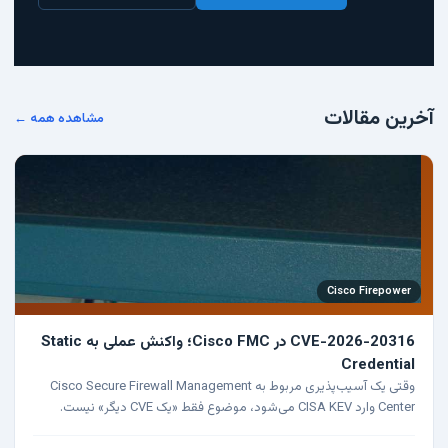
آخرین مقالات
مشاهده همه ←
Cisco Firepower
CVE-2026-20316 در Cisco FMC؛ واکنش عملی به Static
Credential
وقتی یک آسیب‌پذیری مربوط به Cisco Secure Firewall Management
Center وارد CISA KEV می‌شود، موضوع فقط «یک CVE دیگر» نیست.
FMC معمولاً مرکز تصمیم‌گیری برای FTD و Firepower…