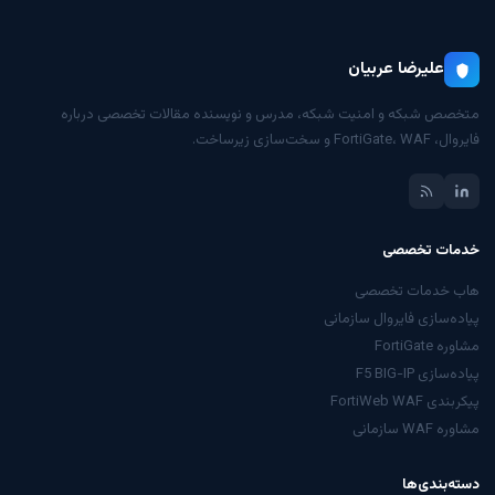
علیرضا عربیان
متخصص شبکه و امنیت شبکه، مدرس و نویسنده مقالات تخصصی درباره
فایروال، FortiGate، WAF و سخت‌سازی زیرساخت.
خدمات تخصصی
هاب خدمات تخصصی
پیاده‌سازی فایروال سازمانی
مشاوره FortiGate
پیاده‌سازی F5 BIG-IP
پیکربندی FortiWeb WAF
مشاوره WAF سازمانی
دسته‌بندی‌ها