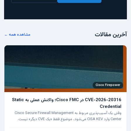
آخرین مقالات
مشاهده همه ←
Cisco Firepower
CVE-2026-20316 در Cisco FMC؛ واکنش عملی به Static
Credential
وقتی یک آسیب‌پذیری مربوط به Cisco Secure Firewall Management
Center وارد CISA KEV می‌شود، موضوع فقط «یک CVE دیگر» نیست.
FMC معمولاً مرکز تصمیم‌گیری برای FTD و Firepower…