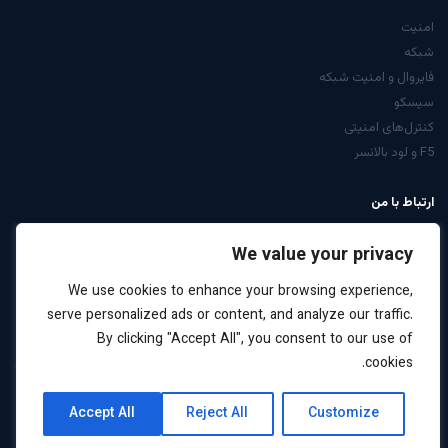
امنیت
شبکه
فایروال و امنیت شبکه
سیسکو
کنترل‌های امنیتی
F5 و لود بالانسر
ارتباط با من
از صفحه تماس
We value your privacy
LinkedIn: arabiyan
We use cookies to enhance your browsing experience,
درخواست مشاوره
serve personalized ads or content, and analyze our traffic.
By clicking "Accept All", you consent to our use of
cookies.
کلیه حقوق این سایت برای علیرضا عربیان محفوظ است ·
نقشه
حریم
Accept All
Reject All
Customize
2026
سایت
خصوصی