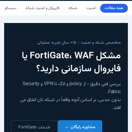
همه مقالات
امنیت
شبکه
فایروال و امنیت شبکه
سیسکو
متخصص شبکه و امنیت - ۱۵+ سال تجربه عملیاتی
مشکل FortiGate، WAF یا
فایروال سازمانی دارید؟
بررسی فنی دقیق - از policy و لاگ تا VPN و Security
Fabric.
بدون حدس، بر اساس آنچه واقعاً در شبکه تان اتفاق می
افتد.
مشاوره رایگان ←
خدمات FortiGate