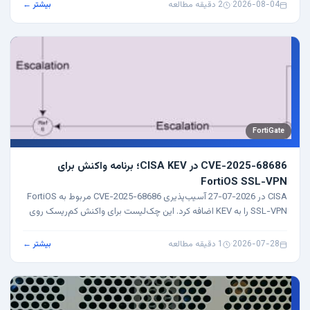
2026-08-04
·
2 دقیقه مطالعه
بیشتر ←
FortiGate
CVE-2025-68686 در CISA KEV؛ برنامه واکنش برای
FortiOS SSL-VPN
CISA در 2026-07-27 آسیب‌پذیری CVE-2025-68686 مربوط به FortiOS
SSL-VPN را به KEV اضافه کرد. این چک‌لیست برای واکنش کم‌ریسک روی
FortiGate است.
2026-07-28
·
1 دقیقه مطالعه
بیشتر ←