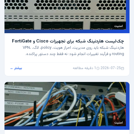
امنیت
چک‌لیست هاردنینگ شبکه برای تجهیزات Cisco و FortiGate
هاردنینگ شبکه باید روی مدیریت، احراز هویت، policy، لاگ، VPN،
routing و فرآیند تغییرات انجام شود؛ نه فقط چند دستور پراکنده.
2026-07-25
·
1 دقیقه مطالعه
بیشتر ←
امنیت