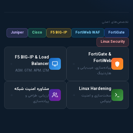
تخصص‌های اصلی
Juniper
Cisco
F5 BIG-IP
FortiWeb WAF
FortiGate
Linux Security
FortiGate &
F5 BIG-IP & Load
FortiWeb
Balancer
پیاده‌سازی، عیب‌یابی و
ASM، GTM، APM، LTM
هاردنینگ
Linux Hardening
مشاوره امنیت شبکه
سخت‌سازی و امنیت
ارزیابی، طراحی و
لینوکس
پیاده‌سازی