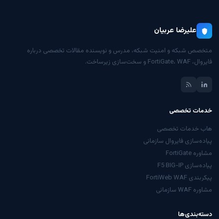
علیرضا عربیان
متخصص شبکه و امنیت شبکه، مدرس و نویسنده مقالات تخصصی درباره
فایروال، FortiGate، WAF و سخت‌سازی زیرساخت.
خدمات تخصصی
هاب خدمات تخصصی
پیاده‌سازی فایروال سازمانی
مشاوره FortiGate
پیاده‌سازی F5 BIG-IP
پیکربندی FortiWeb WAF
مشاوره WAF سازمانی
دسته‌بندی‌ها