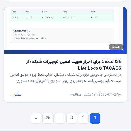
امنیت
Cisco ISE برای احراز هویت ادمین تجهیزات شبکه؛ از
TACACS تا Live Logs
در دسترسی مدیریتی تجهیزات شبکه، مشکل اصلی فقط ورود موفق ادمین
نیست؛ باید روشن باشد هر نفر روی روتر، سوئیچ یا فایروال چه دستوری
زده، چه سطحی از…
2026-07-24
·
1 دقیقه مطالعه
بیشتر ←
صفحه‌بندی
←
25
…
3
2
1
نوشته‌ها