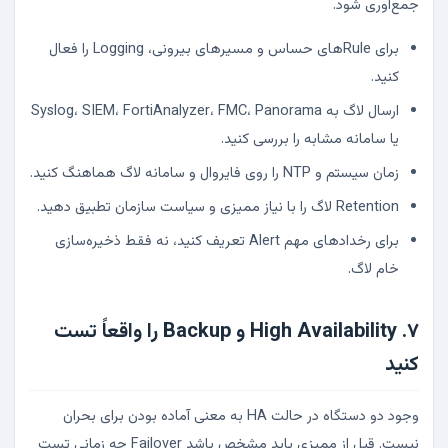
جمع‌آوری شود.
برای Ruleهای حساس و مسیرهای بیرونی، Logging را فعال
کنید.
ارسال لاگ به Syslog، SIEM، FortiAnalyzer، FMC، Panorama
یا سامانه مشابه را بررسی کنید.
زمان سیستم و NTP را روی فایروال و سامانه لاگ هماهنگ کنید.
Retention لاگ را با نیاز ممیزی و سیاست سازمان تطبیق دهید.
برای رخدادهای مهم Alert تعریف کنید، نه فقط ذخیره‌سازی
خام لاگ.
۷. High Availability و Backup را واقعاً تست
کنید
وجود دو دستگاه در حالت HA به معنی آماده بودن برای بحران
نیست. قبل از ممیزی باید مشخص باشد Failover چه زمانی تست