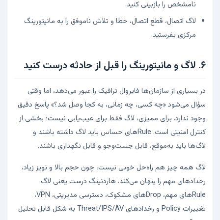
نامشخص را بازبینی کنید.
لاگ اتصال، قطع اتصال، خطا و تلاش ناموفق را به مانیتورینگ
مرکزی بفرستید.
۶. لاگ و مانیتورینگ را قبل از حادثه درست کنید
در بسیاری از سازمان‌ها فایروال ترافیک را عبور می‌دهد، اما وقتی
سؤال می‌شود «چه کسی، چه زمانی، به کجا وصل شد؟» پاسخ دقیق
وجود ندارد. برای ممیزی، لاگ فقط برای عیب‌یابی نیست؛ بخشی از
کنترل امنیتی است. Ruleهای حساس باید لاگ داشته باشند و
لاگ‌ها باید به‌موقع، قابل جست‌وجو و قابل نگهداری باشند.
لاگ همه چیز هم راه‌حل خوبی نیست، چون حجم بالا و نویز زیاد،
رخدادهای مهم را پنهان می‌کند. هاردنینگ درست یعنی لاگ
Ruleهای مهم، Dropهای مشکوک، دسترسی مدیریتی، VPN،
تغییرات Policy و رخدادهای Threat/IPS/AV به شکل قابل تحلیل