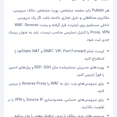
هر Publish باید مقصد مشخص، پورت مشخص، مالک سرویس،
مکانیزم محافظتی و دلیل تجاری داشته باشد. اگر یک سرویس
داخلی مستقیم روی اینترنت قرار گرفته و پشت WAF، Reverse
Proxy، VPN یا کنترل دسترسی مناسب نیست، باید به عنوان ریسک
جدی ثبت شود.
لیست تمام DNAT، VIP، Port Forward و Static NATها را
استخراج کنید.
پورت‌های مدیریتی منتشرشده مثل RDP، SSH و پنل‌های ادمین
را فوراً بازبینی کنید.
برای سرویس‌های وب، نیاز به WAF یا Reverse Proxy را بررسی
کنید.
برای سرویس‌های حساس، محدودسازی Source IP یا VPN را در
اولویت بگذارید.
سرویس‌های بدون مالک یا بدون ترافیک معتبر را وارد برنامه