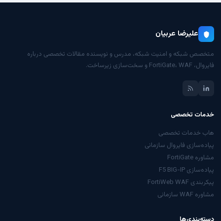
علیرضا عربیان
متخصص شبکه و امنیت شبکه، مدرس و نویسنده مقالات تخصصی درباره
فایروال، FortiGate، WAF و سخت‌سازی زیرساخت.
خدمات تخصصی
هاب خدمات تخصصی
پیاده‌سازی فایروال سازمانی
مشاوره FortiGate
پیاده‌سازی F5 BIG-IP
پیکربندی FortiWeb WAF
مشاوره WAF سازمانی
دسته‌بندی‌ها