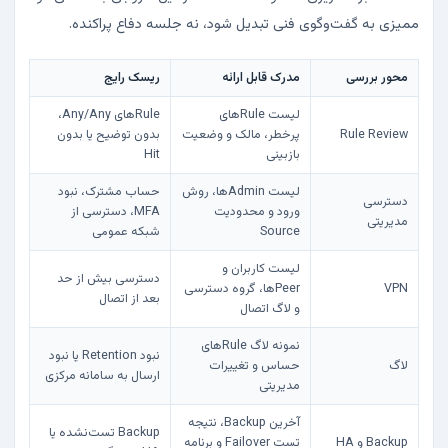
ممیزی به گفت‌وگوی فنی تبدیل شود، نه جلسه دفاع پراکنده.
محور بررسی
مدرک قابل ارائه
ریسک رایج
لیست Ruleهای
Ruleهای Any/Any،
Rule Review
پرخطر، مالک و وضعیت
بدون توضیح یا بدون
بازبینی
Hit
لیست Adminها، روش
حساب مشترک، نبود
دسترسی
ورود و محدودیت
MFA، دسترسی از
مدیریتی
Source
شبکه عمومی
لیست کاربران و
دسترسی بیش از حد
VPN
Peerها، گروه دسترسی
بعد از اتصال
و لاگ اتصال
نمونه لاگ Ruleهای
نبود Retention یا نبود
لاگ
حساس و تغییرات
ارسال به سامانه مرکزی
مدیریتی
آخرین Backup، نتیجه
Backup تست‌نشده یا
Backup و HA
تست Failover و برنامه