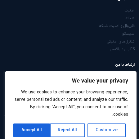
امنیت
شبکه
فایروال و امنیت شبکه
سیسکو
کنترل‌های امنیتی
F5 و لود بالانسر
ارتباط با من
از صفحه تماس
We value your privacy
LinkedIn: arabiyan
We use cookies to enhance your browsing experience,
درخواست مشاوره
serve personalized ads or content, and analyze our traffic.
By clicking "Accept All", you consent to our use of
cookies.
کلیه حقوق این سایت برای علیرضا عربیان محفوظ است ·
نقشه
حریم
Accept All
Reject All
Customize
2026
سایت
خصوصی