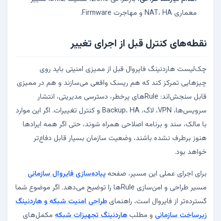
معماری NAT، HA و مهاجرت Firmware.
نقطه‌های کنترل قبل از اجرای تغییر
چک‌لیست هاردنینگ فایروال قبل از ممیزی امنیتی باید روی
چیزهایی تمرکز کند که هم ریسک واقعی می‌سازند و هم در ممیزی
قابل سنجش‌اند: Ruleهای پرخطر، دسترسی مدیریتی، انتشار
سرویس‌ها، VPN، لاگ، Backup، HA و کنترل تغییرات. اگر این موارد
با مالک، سند و برنامه اصلاحی همراه شوند، حتی اگر همه ایرادها
هنوز برطرف نشده باشند، وضعیت سازمان بسیار قابل دفاع‌تر
خواهد بود.
برای اجرای عملی این مسیر، صفحه
پیاده‌سازی فایروال سازمانی
مسیر طراحی و امن‌سازی Ruleها را توضیح می‌دهد. اگر موضوع شما
گسترده‌تر از فایروال است، راهنمای
طراحی امنیت شبکه و هاردنینگ
زیرساخت سازمانی
و مطلب
هاردنینگ تجهیزات شبکه
مکمل‌های