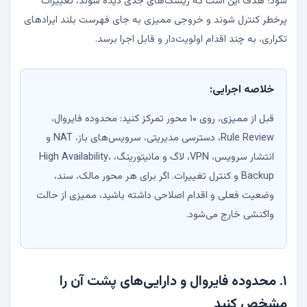
شود؛ هدف این است که ریسک‌های جدی دیده شوند، تغییرات
پرخطر کنترل شوند و خروجی ممیزی به جای فهرست بلند ایرادهای
تکراری، به چند اقدام اولویت‌دار و قابل اجرا برسد.
خلاصه اجرایی:
قبل از ممیزی، روی ۱۰ محور تمرکز کنید: محدوده فایروال،
Rule Review، دسترسی مدیریتی، سرویس‌های باز، NAT و
انتشار سرویس، VPN، لاگ و مانیتورینگ، High Availability،
Backup و کنترل تغییرات. اگر برای هر محور مالک، سند،
وضعیت فعلی و اقدام اصلاحی داشته باشید، ممیزی از حالت
واکنشی خارج می‌شود.
۱. محدوده فایروال و دارایی‌های پشت آن را
مشخص کنید