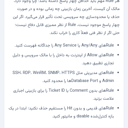
هر Rule مهم باید حداقل چهار پاسخ داشته باشد: چرا وجود دارد،
مالک آن کیست، آخرین زمان بازبینی چه زمانی بوده و در صورت
حذف یا محدودسازی چه سرویسی تحت تأثیر قرار می‌گیرد. اگر این
چهار پاسخ موجود نیست، Rule از نظر ممیزی قابل دفاع نیست؛
حتی اگر از نظر فنی فعلاً کاری را خراب نکند.
Ruleهای Any/Any یا Any Service را جداگانه فهرست کنید.
Ruleهای Allow از اینترنت به داخل را با مالک سرویس و دلیل
تجاری تطبیق دهید.
Ruleهای مدیریتی مثل SSH، RDP، WinRM، SNMP، HTTPS
Admin و Database Portها را محدود کنید.
Ruleهای بدون Comment یا Ticket ID را برای بازبینی اجباری
علامت بزنید.
Ruleهای قدیمی و بدون Hit را مستقیم حذف نکنید؛ ابتدا در یک
بازه کنترل‌شده disable و مانیتور کنید.