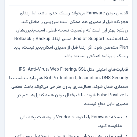
قدیمی بودن Firmware می‌تواند ریسک جدی باشد، اما ارتقای
عجولانه قبل از ممیزی هم ممکن است سرویس را مختل کند.
رویکرد بهتر این است که وضعیت نسخه فعلی، آسیب‌پذیری‌های
شناخته‌شده، End of Support، مسیر ارتقا، Backup و Rollback
Plan مشخص شود. اگر ارتقا قبل از ممیزی امکان‌پذیر نیست، باید
ریسک و برنامه اصلاحی مستند باشد.
قابلیت‌های امنیتی مثل IPS، Anti-Virus، Web Filtering، SSL
Inspection، DNS Security یا Bot Protection هم باید متناسب با
معماری فعال شوند. فعال‌سازی بدون طراحی می‌تواند باعث قطعی
یا False Positive شود؛ اما غیرفعال بودن همه کنترل‌ها هم در
ممیزی قابل دفاع نیست.
نسخه Firmware را با توصیه Vendor و وضعیت پشتیبانی
مقایسه کنید.
آسیب‌پذیری‌های بحرانی مربوط به مدل و نسخه را بررسی کنید.