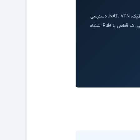
پیاده‌سازی فایروال فقط نصب دستگاه و نوشتن چند Rule نیست. در این خدمت، معماری Zone، مسیر ترافیک، NAT، VPN، دسترسی
مدیریتی، لاگ، مانیتورینگ و برنامه Rollback با نگاه عملیاتی طراحی و بازبینی می‌شود؛ مخصوص شبکه‌هایی که قطعی یا Rule اشتباه