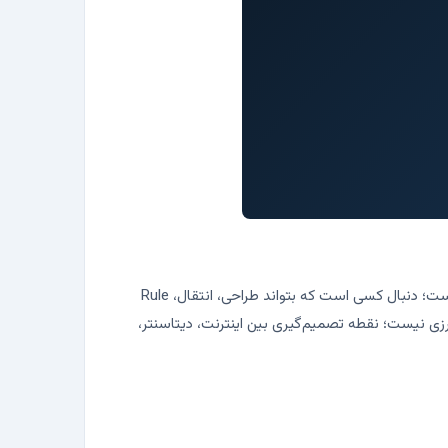
برای عبارت‌هایی مثل «پیاده سازی فایروال»، «راه اندازی فایروال سازمانی» و «مشاوره فایروال»، کاربر معمولاً دنبال یک نصب ساده نیست؛ دنبال کسی است که بتواند طراحی، انتقال، Rule
ک تجهیز مرزی نیست؛ نقطه تصمیم‌گیری بین اینترنت، دیتاسنتر،