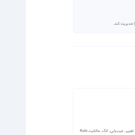
فایروال را فقط از زاویه امنیت نمی‌بینم؛ تغییر، عیب‌یابی، لاگ، مالکیت Rule