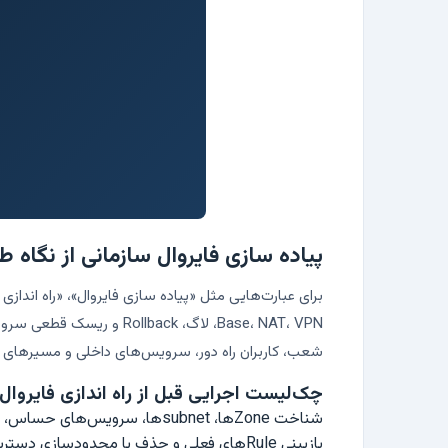
پیاده سازی فایروال سازمانی از نگاه ط
Base، NAT، VPN، لاگ، ck
شعب، کاربران راه دور، سرویس‌های داخلی و مسیرهای 
چک‌لیست اجرایی قبل از راه اندازی فایروال
شناخت Zoneها، subnetها، سرویس‌های حساس، مسیرهای اینترنت، DMZ و شبکه مدیریت.
بازبینی Ruleهای فعلی و حذف یا محدودسازی دسترسی‌های Any، موقت، بدون مالک و بدون لاگ.