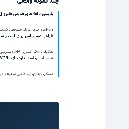
چند نمونه واقعی
بازبینی Ruleهای قدیمی فایروال مرزی در محیط پرداخت
Ruleهای بدون مالک مشخص شدند، دسترسی‌های غیرضروری کاهش پیدا کرد و مسیر تغییرات بعدی با مستندات قابل پیگیری شد.
طراحی مسیر امن برای انتشار سروی
تفکیک Zone، کنترل NAT، دسترسی مدیریتی و لاگ‌برداری طوری بازطراحی شد که سرویس اصلی بدون قطع شدن قابل مدیریت بماند.
عیب‌یابی و استانداردسازی VPN سایت‌به‌سایت
مشکل پایداری ارتباط بین شعبه و دی