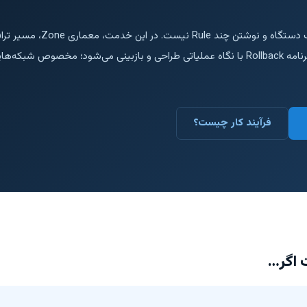
فرآیند کار چیست؟
 اگر…