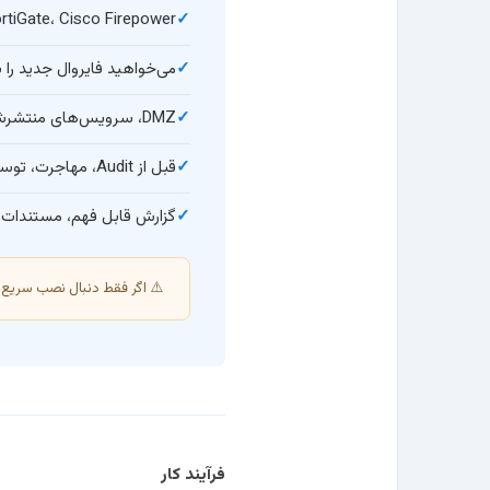
FortiGate، Cisco Firepower یا Juniper SRX دارید اما Ruleها شلوغ، قدیمی یا بدون مالک مشخص 
می‌خواهید فایروال جدید را 
DMZ، سرویس‌های منتشرشده، VPN سایت‌به‌سایت یا دسترسی راه دور دارید و می‌خواهید ریسک تغییر را کم کنید.
قبل از Audit، مهاجرت، توسعه شعبه یا تغییر دیتاسنتر به بازبینی فنی نیاز دارید.
گزارش قابل فهم، مستندات ا
⚠️ اگر فقط دنبال نصب سریع 
فرآیند کار