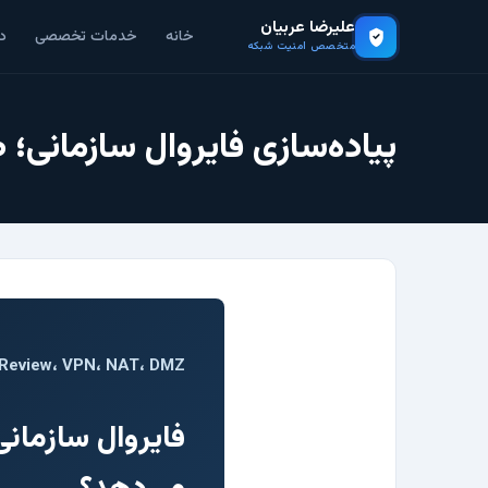
علیرضا عربیان
خانه
خدمات تخصصی
د
متخصص امنیت شبکه
پیاده‌سازی فایروال سازمانی؛ طرا
e Review، VPN، NAT، DMZ
فایروال سازمانی 