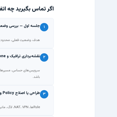
اگر تماس بگیرید چه اتفا
جلسه اول — بررسی وضعیت
۱
هدف، وضعیت فعلی، محدودیت‌ه
نقشه‌برداری ترافیک و Zoneها
۲
باشد.
طراحی یا اصلاح Policy و برنامه تغییر
۳
Ruleها، NAT، VPN، لاگ، مانیتورینگ و ترتیب اجرای تغییر با سناریوی Rollback آماده می‌شود تا ریسک قطعی کم شود.