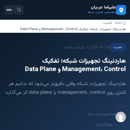
علیرضا عربیان
متخصص امنیت شبکه
خانه
امنیت
هاردنینگ تجهیزات شبکه؛ تفکیک Management، Control و Data Plane
·
2026-06-20
1 دقیقه مطالعه
امنیت
هاردنینگ تجهیزات شبکه؛ تفکیک
Management، Control و Data Plane
هاردنینگ تجهیزات شبکه وقتی دقیق‌تر می‌شود که بدانیم هر
کنترل روی management، control یا data plane اثر می‌گذارد.
متخصص امنیت شبکه
62 بازدید