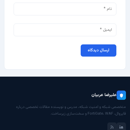
علیرضا عربیان
متخصص شبکه و امنیت شبکه، مدرس و نویسنده مقالات تخصصی درباره
فایروال، FortiGate، WAF و سخت‌سازی زیرساخت.