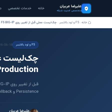
علیرضا عربیان
خانه
خدمات تخصصی
د
متخصص امنیت شبکه
خانه
F5 و لود بالانسر
چک‌لیست عملی قبل از تغییر روی F5 BIG-IP در محیط Production
26-06-18
F5 و لود بالانسر
Production
Persistence و Rollback را کنترل کنید.
علیرضا عربیان