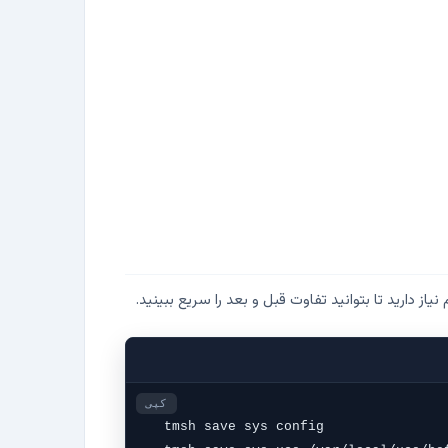
کپی
tmsh save sys config
