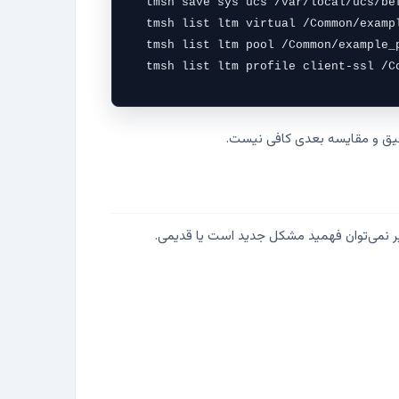
tmsh save sys ucs /var/local/ucs/bef
tmsh list ltm virtual /Common/exampl
tmsh list ltm pool /Common/example_p
tmsh list ltm profile client-ssl /C