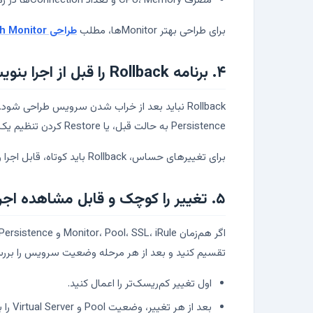
مصرف CPU، Memory و تعداد Connectionها در زمان تغییر
برای طراحی بهتر Monitorها، مطلب
طراحی Health Monitor در F5 BIG-IP
۴. برنامه Rollback را قبل از اجرا بنویسید
Persistence به حالت قبل، یا Restore کردن تنظیم یک آبجکت خاص.
برای تغییرهای حساس، Rollback باید کوتاه، قابل اجرا و قابل تست باشد. جمله‌هایی مثل «اگر نشد برمی‌گردانیم» برنامه Rollback نیستند.
۵. تغییر را کوچک و قابل مشاهده اجرا کنید
تقسیم کنید و بعد از هر مرحله وضعیت سرویس را بررس
اول تغییر کم‌ریسک‌تر را اعمال کنید.
بعد از هر تغییر، وضعیت Pool و Virtual Server را ببینید.