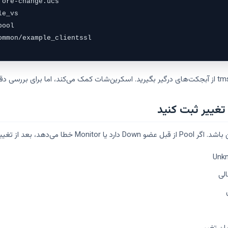
ore-change.ucs

e_vs

ool

ommon/example_clientssl
ید مشکل جدید است یا قدیمی.