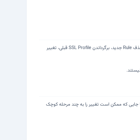
Rollback نباید بعد از خراب شدن سرویس طراحی شود. قبل از اجرا مشخص کنید اگر نتیجه بد بود، دقیقاً چه کاری انجام می‌دهید: حذف Rule جدید، برگرداندن SSL Profile قبلی، تغییر
عامل مشکل بوده است. تا جایی که ممکن است تغییر را به چند مرحله کوچک