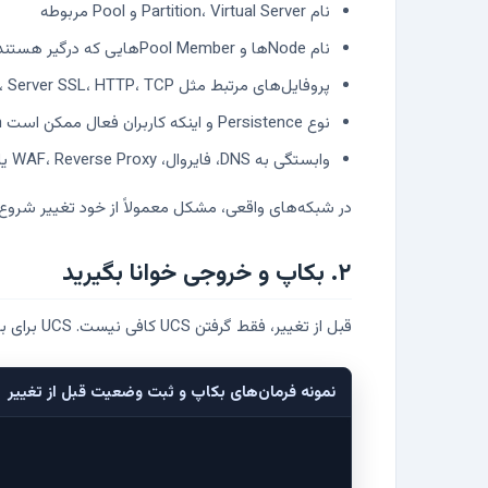
نام Partition، Virtual Server و Pool مربوطه
نام Nodeها و Pool Memberهایی که درگیر هستند
پروفایل‌های مرتبط مثل Client SSL، Server SSL، HTTP، TCP و OneConnect
نوع Persistence و اینکه کاربران فعال ممکن است Session از دست بدهند یا نه
وابستگی به DNS، فایروال، WAF، Reverse Proxy یا Route بیرونی
در شبکه‌های واقعی، مشکل معمولاً از خود تغییر شروع 
۲. بکاپ و خروجی خوانا بگیرید
قبل از تغییر، فقط گرفتن UCS کافی نیست. UCS برای بازگردانی کامل مفید است، اما در یک تغییر کوچک معمولاً به خروجی خوانا هم نیاز دارید تا بتوانید تفاوت قبل و بعد را سریع ببینید.
نمونه فرمان‌های بکاپ و ثبت وضعیت قبل از تغییر