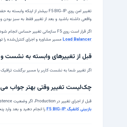
واقعی داشته باشید و بعد از تغییر فقط به سبز بودن و
اگر قرار است روی F5 سازمانی تغییر حساس انجام شود یا طراحی فعلی Health Monitor، Persistence، SSL Profile و Poolها نیاز به بازبینی دارد، صفحه
Load Balancer
مسیر مشاوره و اجرای کنترل‌شده را ت
قبل از تغییرهای وابسته به نشست و
اگر تغییر شما به نشست کاربر یا مسیر برگشت ترافیک م
چک‌لیست تغییر وقتی بهتر جواب می‌د
قبل از اجرای تغییر در Production، اگر وضعیت Virtual Server، Pool، Monitor، SSL، Persistence و SNAT مبهم باشد، چک‌لیست هم کامل جواب نمی‌دهد. برای تغییرات مهم، اول
بازبینی کانفیگ F5 BIG-IP
را انجام دهید و بعد وارد پن