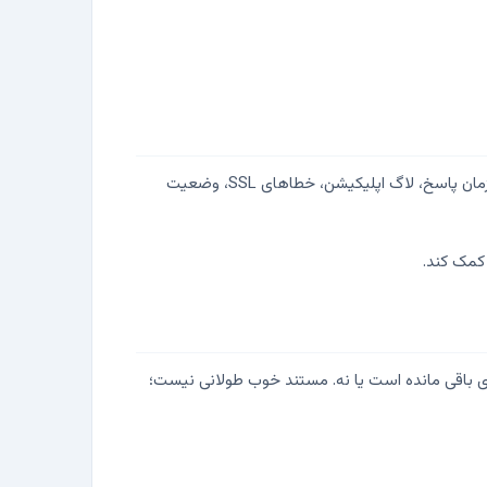
سرویسی که Up است ممکن است برای بخشی از کاربران خطا بدهد. بعد از تغییر باید چند نشانه را با هم بررسی کنید: پاسخ HTTP، زمان پاسخ، لاگ اپلیکیشن، خطاهای SSL، وضعیت
کمک کند.
یری باقی مانده است یا نه. مستند خوب طولانی نیست؛