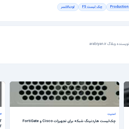
Production
چک لیست F5
لودبالانسر
اگ arabiyan.ir
امنیت
r
چک‌لیست هاردنینگ شبکه برای تجهیزات Cisco و FortiGate
NAT