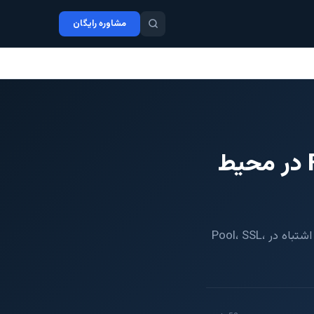
مشاوره رایگان
چک‌لیست عملی قبل از تغییر روی F5 BIG-IP در محیط
قبل از تغییر روی F5 BIG-IP در محیط عملیاتی، این چک‌لیست کمک می‌کند ریسک قطعی، اشتباه در Pool، SSL،