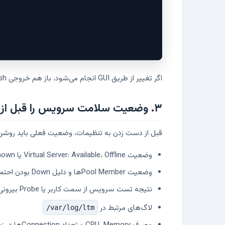
اگر تغییر از طریق GUI انجام می‌شود، باز هم خروجی tmsh از آبجکت‌های درگیر بگیرید. اسکرین‌شات کمک می‌کند، اما برای بررسی دقیق و مقایسه بعدی کافی نیست.
۳. وضعیت سلامت سرویس را قبل از تغییر ثبت کنید
قبل از دست زدن به تنظیمات، وضعیت فعلی باید روشن باشد. اگر Pool از قبل عضو Down دارد یا Monitor خطا می‌دهد، بعد از تغییر نمی‌توان فهم
وضعیت Virtual Server: Available، Offline یا Unknown
وضعیت Pool Memberها و دلیل Down بودن احتمالی
نتیجه تست سرویس از سمت کاربر یا Probe بیرونی
لاگ‌های مرتبط در
/var/log/ltm