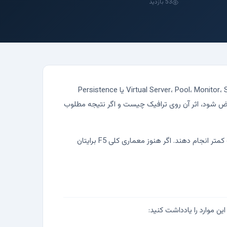
53 بازدید
تغییر روی F5 BIG-IP در محیط Production معمولاً شبیه تغییر روی یک تجهیز عادی شبکه نیست. یک تغییر کوچک در Virtual Server، Pool، Monitor، SSL Profile یا Persistence
عوض شود، اثر آن روی ترافیک چیست و اگر نتیجه مطلوب
این متن یک چک‌لیست اجرایی برای تیم‌هایی است که F5 را در مسیر سرویس‌های واقعی سازمان دارند و می‌خواهند تغییر را با ریسک کمتر انجام دهند. اگر هنوز معماری کلی F5 برایتان
ن موارد را یادداشت کنید: