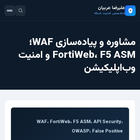
علیرضا عربیان
متخصص امنیت شبکه
مشاوره و پیاده‌سازی WAF؛
FortiWeb، F5 ASM و امنیت
وب‌اپلیکیشن
WAF، FortiWeb، F5 ASM، API Security،
OWASP، False Positive