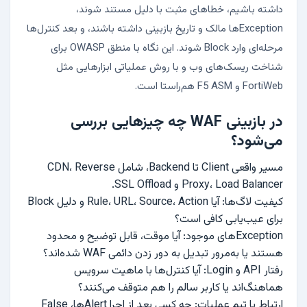
داشته باشیم، خطاهای مثبت با دلیل مستند شوند،
Exceptionها مالک و تاریخ بازبینی داشته باشند، و بعد کنترل‌ها
مرحله‌ای وارد Block شوند. این نگاه با منطق OWASP برای
شناخت ریسک‌های وب و با روش عملیاتی ابزارهایی مثل
FortiWeb و F5 ASM هم‌راستا است.
در بازبینی WAF چه چیزهایی بررسی
می‌شود؟
مسیر واقعی Client تا Backend، شامل CDN، Reverse
Proxy، Load Balancer و SSL Offload.
کیفیت لاگ‌ها: آیا Rule، URL، Source، Action و دلیل Block
برای عیب‌یابی کافی است؟
Exceptionهای موجود: آیا موقت، قابل توضیح و محدود
هستند یا به‌مرور تبدیل به دور زدن دائمی WAF شده‌اند؟
رفتار API و Login: آیا کنترل‌ها با ماهیت سرویس
هماهنگ‌اند یا کاربر سالم را هم متوقف می‌کنند؟
ارتباط با تیم عملیات: چه کسی بعد از اجرا Alertها، False