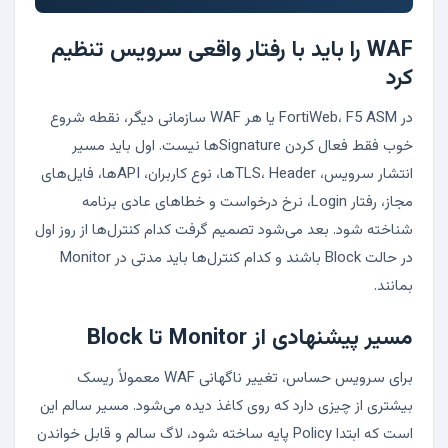
WAF را باید با رفتار واقعی سرویس تنظیم
کرد
در FortiWeb، F5 ASM یا هر WAF سازمانی دیگر، نقطه شروع
خوب فقط فعال کردن Signatureها نیست. اول باید مسیر
انتشار سرویس، TLS، Headerها، نوع کاربران، APIها، فایل‌های
مجاز، رفتار Login، نرخ درخواست و خطاهای عادی برنامه
شناخته شود. بعد می‌شود تصمیم گرفت کدام کنترل‌ها از روز اول
در حالت Block باشند و کدام کنترل‌ها باید مدتی در Monitor
بمانند.
مسیر پیشنهادی از Monitor تا Block
برای سرویس حساس، تغییر ناگهانی WAF معمولاً ریسک
بیشتری از چیزی دارد که روی کاغذ دیده می‌شود. مسیر سالم این
است که ابتدا Policy پایه ساخته شود، لاگ سالم و قابل خواندن