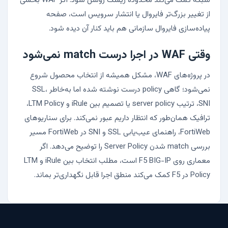
شبکه
کمک می‌کند محدوده ریسک روشن شود. اگر WAF بخشی
از تغییر بزرگ‌تر فایروال یا انتشار سرویس است، صفحه
پیاده‌سازی فایروال سازمانی
هم باید کنار آن دیده شود.
وقتی WAF در اجرا درست match نمی‌شود
در پروژه‌های WAF، مشکل همیشه از انتخاب محصول شروع
نمی‌شود؛ گاهی policy درست نوشته شده اما به‌خاطر SSL،
SNI، ترتیب server policy یا تصمیم بین iRule و LTM Policy،
ترافیک همان‌طور که انتظار داریم عبور نمی‌کند. برای سناریوهای
FortiWeb، راهنمای
عیب‌یابی SSL و SNI در FortiWeb
مسیر
بررسی match شدن Server Policy را توضیح می‌دهد. اگر
معماری روی F5 BIG-IP است، مطلب
انتخاب بین iRule و LTM
Policy در F5
کمک می‌کند منطق اجرا قابل نگهداری‌تر بماند.