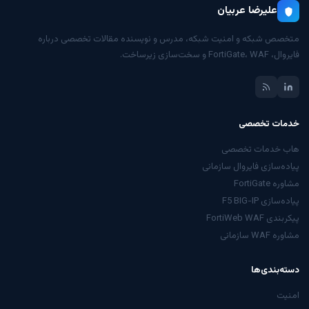
علیرضا عربیان
متخصص شبکه و امنیت شبکه، مدرس و نویسنده مقالات تخصصی درباره
فایروال، FortiGate، WAF و سخت‌سازی زیرساخت.
خدمات تخصصی
هاب خدمات تخصصی
پیاده‌سازی فایروال سازمانی
مشاوره FortiGate
پیاده‌سازی F5 BIG-IP
پیکربندی FortiWeb WAF
مشاوره WAF سازمانی
دسته‌بندی‌ها
امنیت