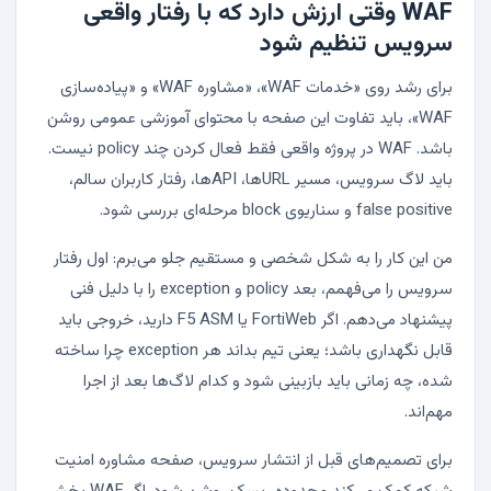
WAF وقتی ارزش دارد که با رفتار واقعی
سرویس تنظیم شود
برای رشد روی «خدمات WAF»، «مشاوره WAF» و «پیاده‌سازی
WAF»، باید تفاوت این صفحه با محتوای آموزشی عمومی روشن
باشد. WAF در پروژه واقعی فقط فعال کردن چند policy نیست.
باید لاگ سرویس، مسیر URLها، APIها، رفتار کاربران سالم،
false positive و سناریوی block مرحله‌ای بررسی شود.
من این کار را به شکل شخصی و مستقیم جلو می‌برم: اول رفتار
سرویس را می‌فهمم، بعد policy و exception را با دلیل فنی
پیشنهاد می‌دهم. اگر FortiWeb یا F5 ASM دارید، خروجی باید
قابل نگهداری باشد؛ یعنی تیم بداند هر exception چرا ساخته
شده، چه زمانی باید بازبینی شود و کدام لاگ‌ها بعد از اجرا
مهم‌اند.
برای تصمیم‌های قبل از انتشار سرویس، صفحه
مشاوره امنیت