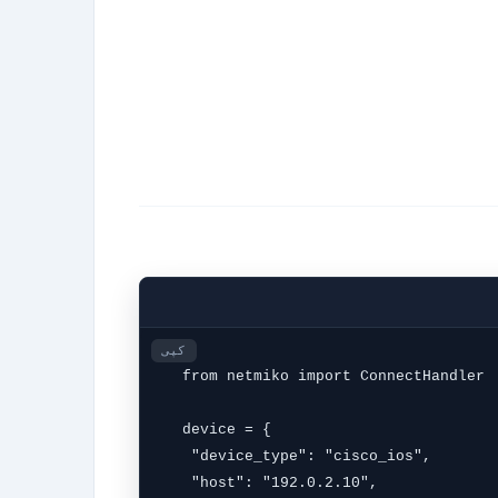
کپی
from netmiko import ConnectHandler

device = {

 "device_type": "cisco_ios",

 "host": "192.0.2.10",
