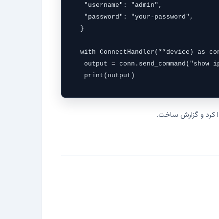
 "username": "admin",

 "password": "your-password",

}

with ConnectHandler(**device) as con
 output = conn.send_command("show ip
 print(output)