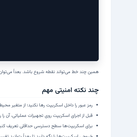
همین چند خط می‌تواند نقطه شروع باشد. بعداً می‌توان لیست دستگاه‌ها 
چند نکته امنیتی مهم
رمز عبور را داخل اسکریپت رها نکنید؛ از متغیر محیطی، Vault یا حداقل فایل محافظت‌شده استفاده 
قبل از اجرای اسکریپت روی تجهیزات عملیاتی، آن را روی Lab یا یک دستگاه کم‌ریسک تست
برای اسکریپت‌ها سطح دسترسی حداقلی تعریف کنید؛ همه چیز ن
خروجی اسکریپت‌ها را نگه دارید تا بعداً بتوانید تغیی