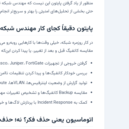
منظور از یاد گرفتن پایتون این نیست که مهندس شبکه تبد
حتی بخشی از تحلیل‌های امنیتی را بهتر و سریع‌تر انجام
پایتون دقیقاً کجای کار مهندس شبکه 
در کار روزمره شبکه، خیلی وقت‌ها با کارهایی روبه‌رو می
مقایسه کانفیگ قبل و بعد از تغییر، یا پیدا کردن این‌
گرفتن خروجی از تجهیزات Cisco، Juniper، FortiGate و سایر تجهیزات از طریق SSH یا API
بررسی خودکار کانفیگ‌ها و پیدا کردن تنظیمات ناامن ی
تولید گزارش از وضعیت اینترفیس‌ها، VLANها، Routeها یا Policyها
مقایسه Backup کانفیگ‌ها و تشخیص تغییرات مهم
کمک به Incident Response با پردازش لاگ‌ها و خروجی ابزارهای امنیتی
اتوماسیون یعنی حذف فکر؟ نه؛ حذف ک