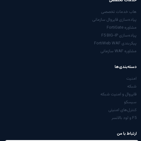
خدمات تخصصی
هاب خدمات تخصصی
پیاده‌سازی فایروال سازمانی
مشاوره FortiGate
پیاده‌سازی F5 BIG-IP
پیکربندی FortiWeb WAF
مشاوره WAF سازمانی
دسته‌بندی‌ها
امنیت
شبکه
فایروال و امنیت شبکه
سیسکو
کنترل‌های امنیتی
F5 و لود بالانسر
ارتباط با من