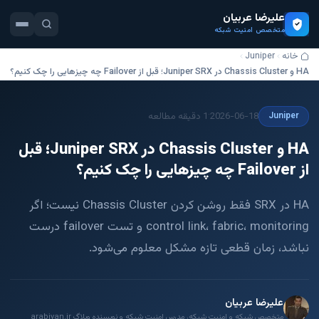
علیرضا عربیان
متخصص امنیت شبکه
خانه
Juniper
HA و Chassis Cluster در Juniper SRX؛ قبل از Failover چه چیزهایی را چک کنیم؟
·
2026-06-18
1 دقیقه مطالعه
Juniper
HA و Chassis Cluster در Juniper SRX؛ قبل
از Failover چه چیزهایی را چک کنیم؟
HA در SRX فقط روشن کردن Chassis Cluster نیست؛ اگر
control link، fabric، monitoring و تست failover درست
نباشد، زمان قطعی تازه مشکل معلوم می‌شود.
علیرضا عربیان
متخصص شبکه و امنیت شبکه، مدرس امنیت شبکه و نویسنده وبلاگ arabiyan.ir