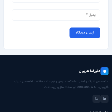
علیرضا عربیان
متخصص شبکه و امنیت شبکه، مدرس و نویسنده مقالات تخصصی درباره
فایروال، FortiGate، WAF و سخت‌سازی زیرساخت.