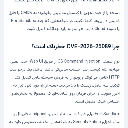
FortiSandbox 5.2:
طبق جدول Fortinet تحت تأثیر نیست.
نسخه را از خود تجهیز یا کنسول مدیریتی بخوانید؛ به CMDB یا فایل
قدیمی دارایی‌ها اکتفا نکنید. در شبکه‌هایی که چند FortiSandbox
یا نمونه Cloud دارند، هر نمونه باید جداگانه کنترل شود.
چرا CVE-2026-25089 خطرناک است؟
نوع ضعف، OS Command Injection از طریق Web UI است. یعنی
مهاجم لازم نیست ابتدا حساب مدیریتی داشته باشد؛ یک درخواست
HTTP خاص می‌تواند ورودی را به فرمان سیستم‌عامل تبدیل کند.
ترکیب سه عامل، ریسک را بالا می‌برد: حمله از راه دور، نبود نیاز به
احراز هویت و اجرای فرمان روی سامانه‌ای که معمولاً به بخش‌های
حساس شبکه متصل است.
FortiSandbox برای دریافت نمونه از ایمیل، endpoint، فایروال یا
سایر اجزای Security Fabric به شبکه‌های مختلف دسترسی دارد. به