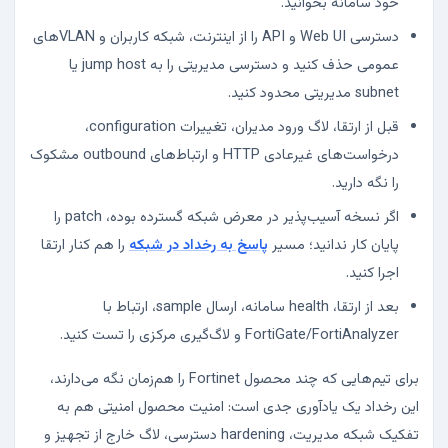
خود سامانه بخوانید.
دسترسی Web UI و API را از اینترنت، شبکه کاربران و VLANهای
عمومی حذف کنید و دسترسی مدیریتی را به jump host یا
subnet مدیریتی محدود کنید.
قبل از ارتقا، لاگ ورود مدیران، تغییرات configuration،
درخواست‌های غیرعادی HTTP و ارتباط‌های outbound مشکوک
را نگه دارید.
اگر نسخه آسیب‌پذیر در معرض شبکه گسترده بوده، patch را
پایان کار ندانید؛ مسیر
پاسخ به رخداد در شبکه
را هم کنار ارتقا
اجرا کنید.
بعد از ارتقا، health سامانه، ارسال sample، ارتباط با
FortiGate/FortiAnalyzer و لاگ‌گیری مرکزی را تست کنید.
برای تیم‌هایی که چند محصول Fortinet را هم‌زمان نگه می‌دارند،
این رخداد یک یادآوری جدی است: امنیت محصول امنیتی هم به
تفکیک شبکه مدیریت، hardening دسترسی، لاگ خارج از تجهیز و