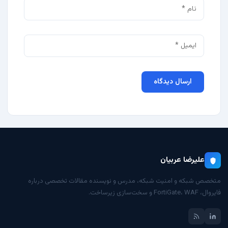
علیرضا عربیان
متخصص شبکه و امنیت شبکه، مدرس و نویسنده مقالات تخصصی درباره
فایروال، FortiGate، WAF و سخت‌سازی زیرساخت.