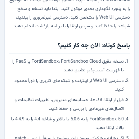
FortiSandbox در شبکه دارید، تصمیم درست این نیست که موضوع
را به پنجره نگهداری بعدی موکول کنید. ابتدا باید نسخه و سطح
دسترسی Web UI را مشخص کنید، دسترسی غیرضروری را ببندید،
شواهد را حفظ کنید و سپس ارتقا را با برنامه بازگشت انجام دهید.
پاسخ کوتاه: الان چه کار کنیم؟
نسخه دقیق FortiSandbox، FortiSandbox Cloud یا PaaS را
با فهرست آسیب‌پذیر تطبیق دهید.
دسترسی Web UI از اینترنت و شبکه‌های کاربری را فوراً محدود
کنید.
قبل از ارتقا، لاگ‌ها، حساب‌های مدیریتی، تغییرات تنظیمات و
اتصال‌های غیرعادی را بررسی و حفظ کنید.
FortiSandbox 5.0 را به 5.0.6 یا بالاتر و شاخه 4.4 را به 4.4.9 یا
بالاتر ارتقا دهید.
اگر نشانه مشکوک وجود دارد، موضوع را صرفاً با نصب patch