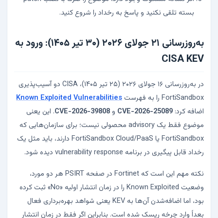
بسته تلقی نکنید و پاسخ به رخداد را شروع کنید.
به‌روزرسانی ۲۱ جولای ۲۰۲۶ (۳۰ تیر ۱۴۰۵): ورود به
CISA KEV
در به‌روزرسانی ۱۶ جولای ۲۰۲۶ (۲۵ تیر ۱۴۰۵)، CISA دو آسیب‌پذیری
FortiSandbox را به فهرست
Known Exploited Vulnerabilities
اضافه کرد:
CVE-2026-25089
و
CVE-2026-39808
. این یعنی
موضوع فقط یک advisory محصولی نیست؛ برای سازمان‌هایی که
FortiSandbox یا FortiSandbox Cloud/PaaS دارند، باید مثل یک
رخداد قابل پیگیری در برنامه vulnerability response دیده شود.
نکته مهم این است که Fortinet در صفحه PSIRT هر دو مورد،
وضعیت Known Exploited را در زمان انتشار اولیه «No» ثبت کرده
بود، اما اضافه‌شدن آن‌ها به KEV یعنی شواهد بهره‌برداری فعال
بعداً وارد چرخه ریسک شده است. بنابراین اگر فقط در زمان انتشار