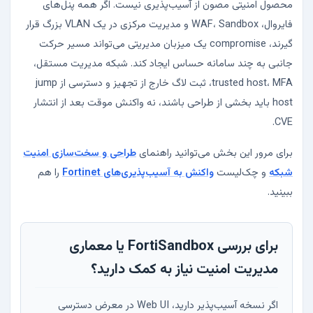
محصول امنیتی مصون از آسیب‌پذیری نیست. اگر همه پنل‌های
فایروال، WAF، Sandbox و مدیریت مرکزی در یک VLAN بزرگ قرار
گیرند، compromise یک میزبان مدیریتی می‌تواند مسیر حرکت
جانبی به چند سامانه حساس ایجاد کند. شبکه مدیریت مستقل،
trusted host، MFA، ثبت لاگ خارج از تجهیز و دسترسی از jump
host باید بخشی از طراحی باشند، نه واکنش موقت بعد از انتشار
CVE.
برای مرور این بخش می‌توانید راهنمای
طراحی و سخت‌سازی امنیت
شبکه
و چک‌لیست
واکنش به آسیب‌پذیری‌های Fortinet
را هم
ببینید.
برای بررسی FortiSandbox یا معماری
مدیریت امنیت نیاز به کمک دارید؟
اگر نسخه آسیب‌پذیر دارید، Web UI در معرض دسترسی