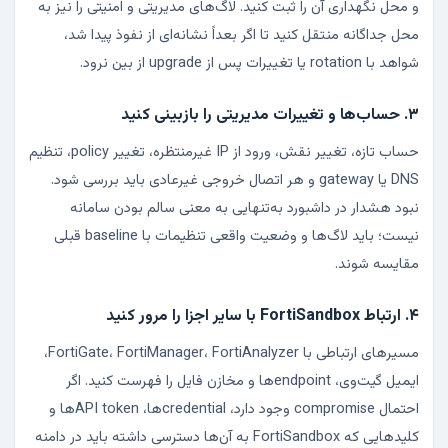
و محل نگهداری آن را ثبت کنید. لاگ‌های مدیریتی و امنیتی را نیز به
محل جداگانه منتقل کنید تا اگر بعداً نشانه‌ای از نفوذ پیدا شد،
شواهد با rotation یا تغییرات پس از upgrade از بین نرود.
۳. حساب‌ها و تغییرات مدیریتی را بازبینی کنید
حساب تازه، تغییر نقش، ورود از IP غیرمنتظره، تغییر policy، تنظیم
DNS یا gateway و هر اتصال خروجی غیرعادی باید بررسی شود.
نبود هشدار در داشبورد به‌تنهایی به معنی سالم بودن سامانه
نیست؛ باید لاگ‌ها و وضعیت واقعی تنظیمات با baseline قبلی
مقایسه شوند.
۴. ارتباط FortiSandbox با سایر اجزا را مرور کنید
مسیرهای ارتباطی با FortiGate، FortiManager، FortiAnalyzer،
ایمیل گیت‌وی، endpointها و مخازن فایل را فهرست کنید. اگر
احتمال compromise وجود دارد، credentialها، API tokenها و
کلیدهایی که FortiSandbox به آن‌ها دسترسی داشته باید در دامنه