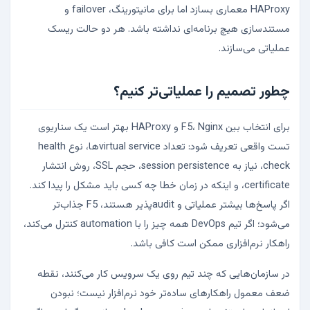
HAProxy معماری بسازد اما برای مانیتورینگ، failover و
مستندسازی هیچ برنامه‌ای نداشته باشد. هر دو حالت ریسک
عملیاتی می‌سازند.
چطور تصمیم را عملیاتی‌تر کنیم؟
برای انتخاب بین F5، Nginx و HAProxy بهتر است یک سناریوی
تست واقعی تعریف شود: تعداد virtual serviceها، نوع health
check، نیاز به session persistence، حجم SSL، روش انتشار
certificate، و اینکه در زمان خطا چه کسی باید مشکل را پیدا کند.
اگر پاسخ‌ها بیشتر عملیاتی و auditپذیر هستند، F5 جذاب‌تر
می‌شود؛ اگر تیم DevOps همه چیز را با automation کنترل می‌کند،
راهکار نرم‌افزاری ممکن است کافی باشد.
در سازمان‌هایی که چند تیم روی یک سرویس کار می‌کنند، نقطه
ضعف معمول راهکارهای ساده‌تر خود نرم‌افزار نیست؛ نبودن