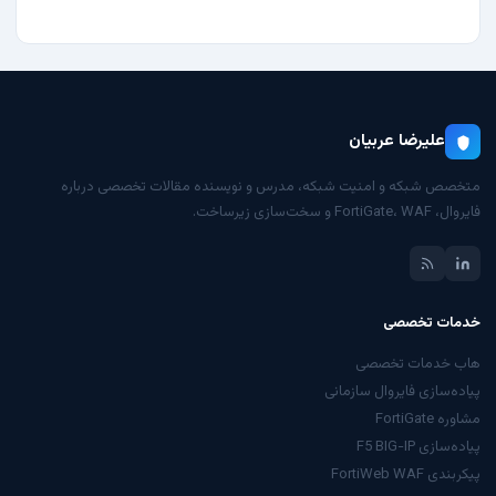
علیرضا عربیان
متخصص شبکه و امنیت شبکه، مدرس و نویسنده مقالات تخصصی درباره
فایروال، FortiGate، WAF و سخت‌سازی زیرساخت.
خدمات تخصصی
هاب خدمات تخصصی
پیاده‌سازی فایروال سازمانی
مشاوره FortiGate
پیاده‌سازی F5 BIG-IP
پیکربندی FortiWeb WAF