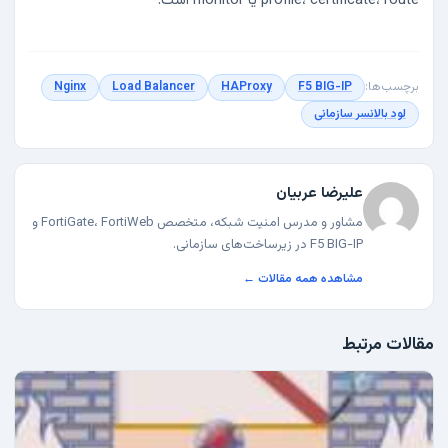
profile، certificate، route یا monitor است.
برچسب‌ها:
F5 BIG-IP
HAProxy
Load Balancer
Nginx
لود بالانسر سازمانی
علیرضا عربیان
مشاور و مدرس امنیت شبکه، متخصص FortiGate، FortiWeb و
F5 BIG-IP در زیرساخت‌های سازمانی.
مشاهده همه مقالات ←
مقالات مرتبط