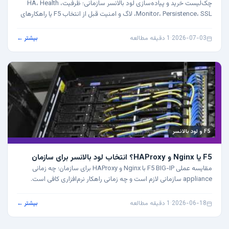
چک‌لیست خرید و پیاده‌سازی لود بالانسر سازمانی؛ ظرفیت، HA، Health
Monitor، Persistence، SSL، لاگ و امنیت قبل از انتخاب F5 یا راهکارهای
دیگر.
2026-07-03
·
1 دقیقه مطالعه
بیشتر ←
F5 و لود بالانسر
F5 یا Nginx و HAProxy؟ انتخاب لود بالانسر برای سازمان
مقایسه عملی F5 BIG-IP با Nginx و HAProxy برای سازمان؛ چه زمانی
appliance سازمانی لازم است و چه زمانی راهکار نرم‌افزاری کافی است.
2026-06-18
·
1 دقیقه مطالعه
بیشتر ←