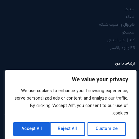
امنیت
شبکه
فایروال و امنیت شبکه
سیسکو
کنترل‌های امنیتی
F5 و لود بالانسر
ارتباط با من
از صفحه تماس
We value your privacy
LinkedIn: arabiyan
We use cookies to enhance your browsing experience,
درخواست مشاوره
serve personalized ads or content, and analyze our traffic.
By clicking "Accept All", you consent to our use of
cookies.
کلیه حقوق این سایت برای علیرضا عربیان محفوظ است ·
نقشه
حریم
Accept All
Reject All
Customize
2026
سایت
خصوصی