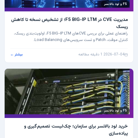
F5 و لود بالانسر
مدیریت CVE در F5 BIG-IP LTM؛ از تشخیص نسخه تا کاهش
ریسک
راهنمای عملی برای بررسی CVEهای F5 BIG-IP LTM، اولویت‌بندی ریسک،
کنترل موقت، Patch و تست سرویس‌های Load Balancing.
2026-07-04
·
1 دقیقه مطالعه
بیشتر ←
F5 و لود بالانسر
خرید لود بالانسر برای سازمان؛ چک‌لیست تصمیم‌گیری و
پیاده‌سازی