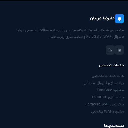
علیرضا عربیان
متخصص شبکه و امنیت شبکه، مدرس و نویسنده مقالات تخصصی درباره
فایروال، FortiGate، WAF و سخت‌سازی زیرساخت.
خدمات تخصصی
هاب خدمات تخصصی
پیاده‌سازی فایروال سازمانی
مشاوره FortiGate
پیاده‌سازی F5 BIG-IP
پیکربندی FortiWeb WAF
مشاوره WAF سازمانی
دسته‌بندی‌ها