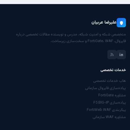
علیرضا عربیان
متخصص شبکه و امنیت شبکه، مدرس و نویسنده مقالات تخصصی درباره
فایروال، FortiGate، WAF و سخت‌سازی زیرساخت.
خدمات تخصصی
هاب خدمات تخصصی
پیاده‌سازی فایروال سازمانی
مشاوره FortiGate
پیاده‌سازی F5 BIG-IP
پیکربندی FortiWeb WAF
مشاوره WAF سازمانی