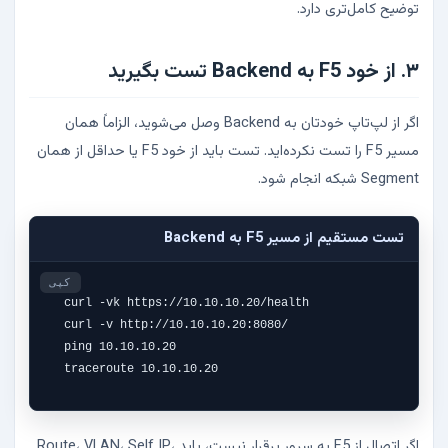
توضیح کامل‌تری دارد.
۳. از خود F5 به Backend تست بگیرید
اگر از لپ‌تاپ خودتان به Backend وصل می‌شوید، الزاماً همان
مسیر F5 را تست نکرده‌اید. تست باید از خود F5 یا حداقل از همان
Segment شبکه انجام شود.
تست مستقیم از مسیر F5 به Backend
کپی
curl -vk https://10.10.10.20/health

curl -v http://10.10.10.20:8080/

ping 10.10.10.20

traceroute 10.10.10.20
اگر اتصال از F5 به سرور برقرار نیست، باید Route، VLAN، Self IP،