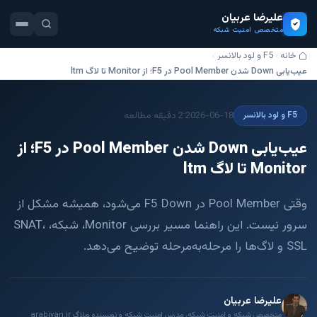
علیرضا عربیان
متخصص امنیت شبکه
خانه
F5 و لود بالانسر
عیب‌یابی Down شدن Pool Member در F5؛ از Monitor تا لاگ ltm
·
2026-06-18
2 دقیقه مطالعه
F5 و لود بالانسر
عیب‌یابی Down شدن Pool Member در F5؛ از
Monitor تا لاگ ltm
وقتی Pool Member در F5 Down می‌شود، همیشه مشکل از
سرور نیست. این راهنما مسیر بررسی Monitor، شبکه، SNAT،
SSL و لاگ‌ها را مرحله‌به‌مرحله توضیح می‌دهد.
علیرضا عربیان
متخصص شبکه و امنیت شبکه، مدرس امنیت شبکه و نویسنده وبلاگ arabiyan.ir