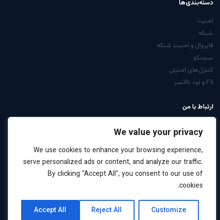
دسته‌بندی‌ها
امنیت
شبکه
فایروال و امنیت شبکه
سیسکو
کنترل‌های امنیتی
F5 و لود بالانسر
ارتباط با من
از صفحه تماس
We value your privacy
LinkedIn: arabiyan
We use cookies to enhance your browsing experience,
درخواست مشاوره
serve personalized ads or content, and analyze our traffic.
By clicking "Accept All", you consent to our use of
cookies.
کلیه حقوق این سایت برای علیرضا عربیان محفوظ است ·
نقشه
حریم
Accept All
Reject All
Customize
2026
سایت
خصوصی