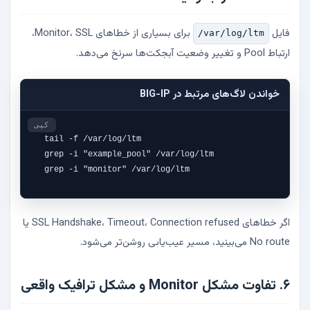
فایل
برای بسیاری از خطاهای Monitor، SSL،
/var/log/ltm
ارتباط Pool و تغییر وضعیت آبجکت‌ها سرنخ می‌دهد.
خواندن لاگ‌های مرتبط در BIG-IP
کپی
tail -f /var/log/ltm

grep -i "example_pool" /var/log/ltm

grep -i "monitor" /var/log/ltm
اگر خطاهای SSL Handshake، Timeout، Connection refused یا
No route می‌بینید، مسیر عیب‌یابی روشن‌تر می‌شود.
۶. تفاوت مشکل Monitor و مشکل ترافیک واقعی