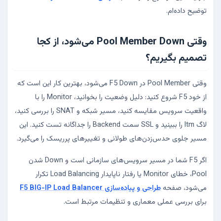
توضیح داده‌ام.
وقتی Pool Member Down می‌شود، از کجا
تصمیم بگیریم؟
وقتی Pool Member در F5 Down می‌شود، بهترین کار این است که
از خود F5 شروع کنید: دلیل وضعیت را بخوانید، Monitor را با
واقعیت سرویس مقایسه کنید، مسیر شبکه و SNAT را بررسی کنید،
لاگ ltm را ببینید و SSL سمت Backend را جداگانه تست کنید. این
مسیر جلوی حدس‌زدن‌های طولانی و تغییرهای پرریسک را می‌گیرد.
اگر F5 شما در مسیر سرویس‌های سازمانی است و Down شدن
Pool، خطای Monitor یا رفتار ناپایدار Load Balancing تکرار
می‌شود، صفحه
طراحی و پیاده‌سازی F5 BIG-IP Load Balancer
برای بررسی عملی معماری و تنظیمات مرتبط است.