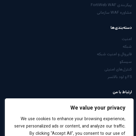
پیکربندی FortiWeb WAF
مشاوره WAF سازمانی
دسته‌بندی‌ها
امنیت
شبکه
فایروال و امنیت شبکه
سیسکو
کنترل‌های امنیتی
F5 و لود بالانسر
ارتباط با من
از صفحه تماس
We value your privacy
LinkedIn: arabiyan
We use cookies to enhance your browsing experience,
درخواست مشاوره
serve personalized ads or content, and analyze our traffic.
By clicking "Accept All", you consent to our use of