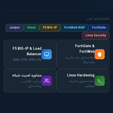
تخصص‌های اصلی
Juniper
Cisco
F5 BIG-IP
FortiWeb WAF
FortiGate
Linux Security
FortiGate &
F5 BIG-IP & Load
FortiWeb
Balancer
پیاده‌سازی، عیب‌یابی و
ASM، GTM، APM، LTM
هاردنینگ
Linux Hardening
مشاوره امنیت شبکه
سخت‌سازی و امنیت
ارزیابی، طراحی و
لینوکس
پیاده‌سازی