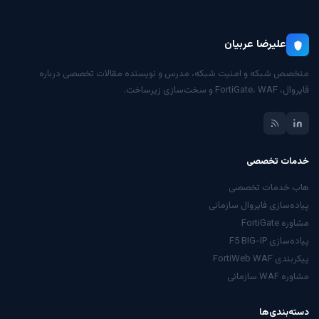
علیرضا عربیان
متخصص شبکه و امنیت شبکه، مدرس و نویسنده مقالات تخصصی درباره
فایروال، FortiGate، WAF و سخت‌سازی زیرساخت.
خدمات تخصصی
هاب خدمات تخصصی
پیاده‌سازی فایروال سازمانی
مشاوره FortiGate
پیاده‌سازی F5 BIG-IP
پیکربندی FortiWeb WAF
مشاوره WAF سازمانی
دسته‌بندی‌ها