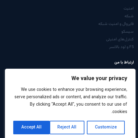
امنیت
شبکه
فایروال و امنیت شبکه
سیسکو
کنترل‌های امنیتی
F5 و لود بالانسر
ارتباط با من
از صفحه تماس
We value your privacy
LinkedIn: arabiyan
We use cookies to enhance your browsing experience,
درخواست مشاوره
serve personalized ads or content, and analyze our traffic.
By clicking "Accept All", you consent to our use of
cookies.
کلیه حقوق این سایت برای علیرضا عربیان محفوظ است ·
نقشه
حریم
Accept All
Reject All
Customize
2026
سایت
خصوصی