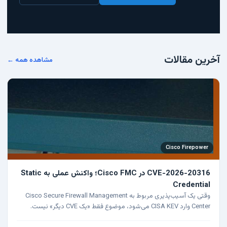
آخرین مقالات
مشاهده همه ←
Cisco Firepower
CVE-2026-20316 در Cisco FMC؛ واکنش عملی به Static
Credential
وقتی یک آسیب‌پذیری مربوط به Cisco Secure Firewall Management
Center وارد CISA KEV می‌شود، موضوع فقط «یک CVE دیگر» نیست.
FMC معمولاً مرکز تصمیم‌گیری برای FTD و Firepower…