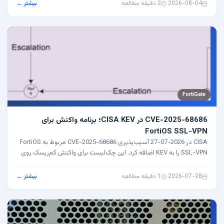
2026-08-04
·
2 دقیقه مطالعه
بیشتر ←
FortiGate
CVE-2025-68686 در CISA KEV؛ برنامه واکنش برای
FortiOS SSL-VPN
CISA در 2026-07-27 آسیب‌پذیری CVE-2025-68686 مربوط به FortiOS
SSL-VPN را به KEV اضافه کرد. این چک‌لیست برای واکنش کم‌ریسک روی
FortiGate است.
2026-07-28
·
1 دقیقه مطالعه
بیشتر ←