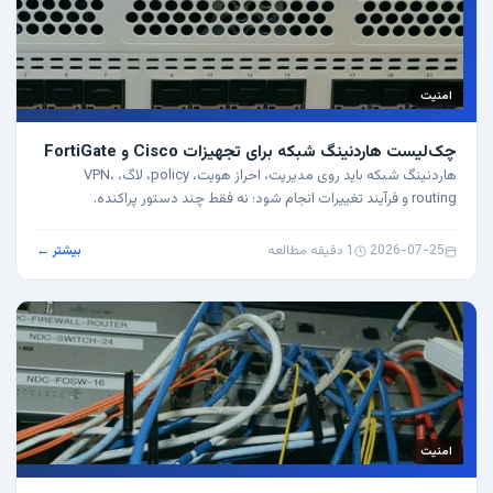
امنیت
چک‌لیست هاردنینگ شبکه برای تجهیزات Cisco و FortiGate
هاردنینگ شبکه باید روی مدیریت، احراز هویت، policy، لاگ، VPN،
routing و فرآیند تغییرات انجام شود؛ نه فقط چند دستور پراکنده.
2026-07-25
·
1 دقیقه مطالعه
بیشتر ←
امنیت