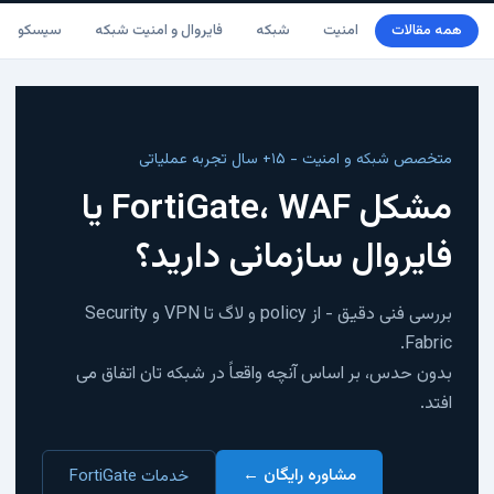
همه مقالات
امنیت
شبکه
فایروال و امنیت شبکه
سیسکو
متخصص شبکه و امنیت - ۱۵+ سال تجربه عملیاتی
مشکل FortiGate، WAF یا
فایروال سازمانی دارید؟
بررسی فنی دقیق - از policy و لاگ تا VPN و Security
Fabric.
بدون حدس، بر اساس آنچه واقعاً در شبکه تان اتفاق می
افتد.
مشاوره رایگان ←
خدمات FortiGate