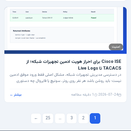
امنیت
Cisco ISE برای احراز هویت ادمین تجهیزات شبکه؛ از
TACACS تا Live Logs
در دسترسی مدیریتی تجهیزات شبکه، مشکل اصلی فقط ورود موفق ادمین
نیست؛ باید روشن باشد هر نفر روی روتر، سوئیچ یا فایروال چه دستوری
زده، چه سطحی از…
2026-07-24
·
1 دقیقه مطالعه
بیشتر ←
صفحه‌بندی
←
25
…
3
2
1
نوشته‌ها