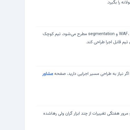
وقتی تغییرها زیاد می‌شود، alertها بررسی نمی‌شوند، ruleهای قدیمی روی هم جمع می‌شوند یا پروژه‌هایی مثل WAF، firewall migration و segmentation مطرح می‌شود، تیم کوچک
یم قابل اجرا طراحی کند.
گر نیاز به طراحی مسیر اجرایی دارید، صفحه
مشاور
زارهای زیاد داشته باشد. گاهی یک syslog درست، backup منظم، داشبورد ساده VPN و فایروال، و مرور هفتگی تغییرات از چند ابزار گران ولی رهاشده