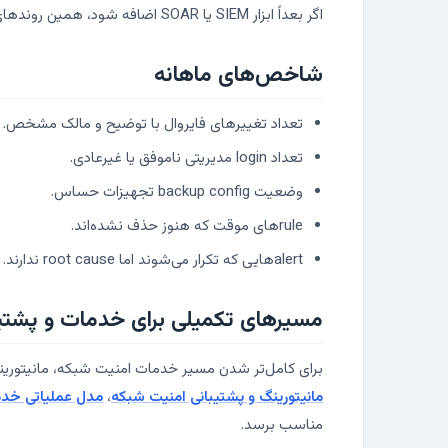
اگر بعداً ابزار SIEM یا SOAR اضافه شود، همین روندهای ساده پایه کار خواهند بود. بدون روند، ابزار فقط alert تولید می‌کند و alertهای زیاد هم بعد از مدتی نادیده گرفته می‌شوند.
شاخص‌های ماهانه
تعداد تغییرهای فایروال با توضیح و مالک مشخص.
تعداد login مدیریتی ناموفق یا غیرعادی.
وضعیت backup config تجهیزات حساس.
ruleهای موقت که هنوز حذف نشده‌اند.
alertهایی که تکرار می‌شوند اما root cause ندارند.
مسیرهای تکمیلی برای خدمات و پشتی
برای کامل‌تر شدن مسیر خدمات امنیت شبکه، مانیتورین
مانیتورینگ و پشتیبانی امنیت شبکه
،
مدل عملیاتی خدما
مناسب برسد.