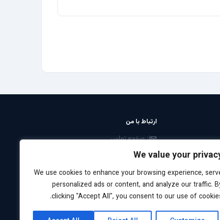
ارتباط با من
از صفحه تماس
LinkedIn: arabiyan
We value your privac
We use cookies to enhance your browsing experience, serv
درخواست مشاوره
personalized ads or content, and analyze our traffic. B
clicking "Accept All", you consent to our use of cookies