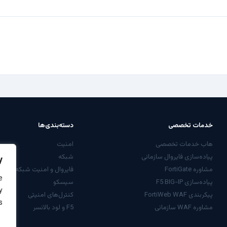
خدمات تخصصی
دسته‌بندی‌ها
هاب خدمات تخصصی
امنیت
پیاده‌سازی فایروال سازمانی
شبکه
y
مشاوره FortiGate
فایروال و امنیت شبکه
e
پیاده‌سازی F5 BIG-IP
سیسکو
y
پیکربندی FortiWeb WAF
کنترل‌های امنیتی
.
مشاوره WAF سازمانی
F5 و لود بالانسر