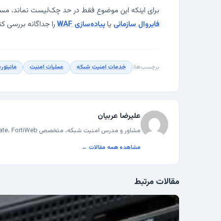
برای اینکه این موضوع فقط در حد چک‌لیست نماند، مسیر 
فایروال سازمانی
یا
پیاده‌سازی WAF
را جداگانه بررسی کن
برچسب‌ها:
خدمات امنیت شبکه
عملیات امنیت
مانیتور
علیرضا عربیان
مشاور و مدرس امنیت شبکه، متخصص FortiGate، FortiWeb و F5 BIG-IP در زیرساخت‌های سازمانی.
مشاهده همه مقالات ←
مقالات مرتبط