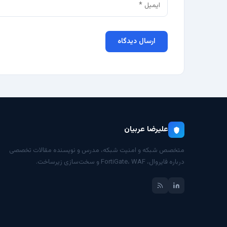
علیرضا عربیان
متخصص شبکه و امنیت شبکه، مدرس و نویسنده مقالات تخصصی
درباره فایروال، FortiGate، WAF و سخت‌سازی زیرساخت.