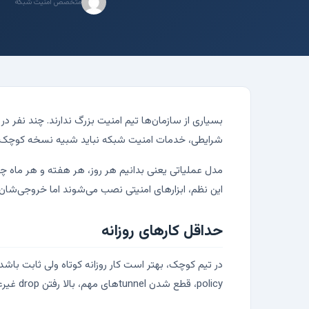
متخصص امنیت شبکه
شرایطی، خدمات امنیت شبکه نباید شبیه نسخه کوچک‌شده SOCهای بزرگ طراحی شود. باید مدل عملیاتی سبک، قابل اجرا و قابل تکرار
این نظم، ابزارهای امنیتی نصب می‌شوند اما خروجی‌شان
حداقل کارهای روزانه
policy، قطع شدن tunnelهای مهم، بالا رفتن drop غیرعادی، alertهای WAF یا IPS و خطاهای HA. این‌ها اگر دیر دیده شوند، incident کوچک به مشکل جدی تبدیل می‌شود.