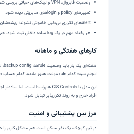
وضعیت فایروال، VPN و لینک‌های حیاتی بررسی شود.
تغییرهای policy و loginهای مدیریتی دیده شود.
alertهای تکراری بی‌دلیل خاموش نشوند؛ ریشه‌شان بررسی شود.
هر رخداد مهم در یک log ساده داخلی ثبت شود، حتی اگر ticketing حرفه‌ای وجود ندارد.
کارهای هفتگی و ماهانه
انجام شود: کدام rule موقت هنوز مانده، کدام حساب admin دیگر لازم نیست، کدام سرویس public شده و کدام تجهیز نسخه قدیمی دارد.
این مدل با CIS Controls هم‌راست
افراد خارج و به روند تکرارپذیر تبدیل شود.
مرز بین پشتیبانی و امنیت