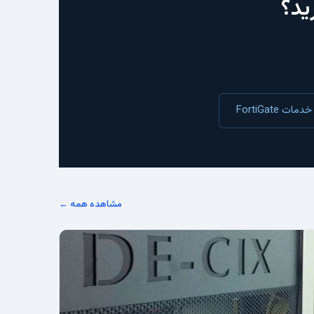
خدمات FortiGate
مشاهده همه ←