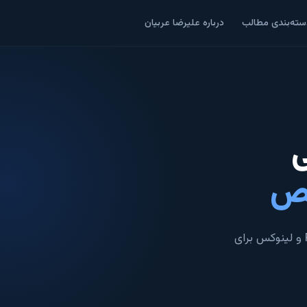
سته‌بندی مطالب
درباره علیرضا عربیان
ی
صص
راهنماهای عملی FortiGate، WAF، F5 BIG-IP، Cisco و لینوکس برای