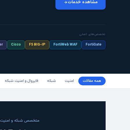
مشاهده خدمات
تخصص‌های اصلی
er
Cisco
F5 BIG-IP
FortiWeb WAF
FortiGate
همه مقالات
امنیت
شبکه
فایروال و امنیت شبکه
متخصص شبکه و امنیت - ۱۵+ سال تجربه عمل