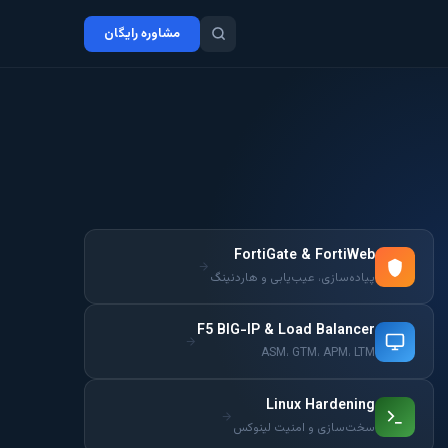
مشاوره رایگان
FortiGate & FortiWeb
پیاده‌سازی، عیب‌یابی و هاردنینگ
F5 BIG-IP & Load Balancer
ASM، GTM، APM، LTM
Linux Hardening
سخت‌سازی و امنیت لینوکس