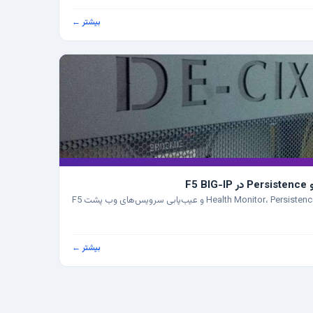
بیشتر ←
راهنمای عملی طراحی Health Monitor، Persistence، SSL Offload و عیب‌یابی سرویس‌های وب پشت F5
بیشتر ←