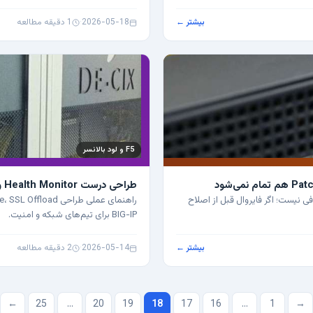
بیشتر ←
2026-05-18
·
1 دقیقه مطالعه
F5 و لود بالانسر
طراحی درست Health Monitor و Persistence در F5 BIG-IP
می‌دهد در Cisco ASA و FTD، Patch کردن کافی نیست؛ اگر فایروال قبل از اصلاح
BIG-IP برای تیم‌های شبکه و امنیت.
بیشتر ←
2026-05-14
·
2 دقیقه مطالعه
صفحه‌بندی
←
25
…
20
19
18
17
16
…
1
→