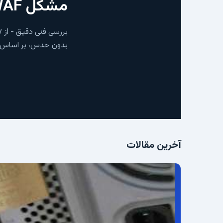
مشکل FortiGate، WAF یا فایروال سازمانی دارید؟
بررسی فنی دقیق - از policy و لاگ تا VPN و Security Fabric.
بدون حدس، بر اساس آنچ
آخرین مقالات