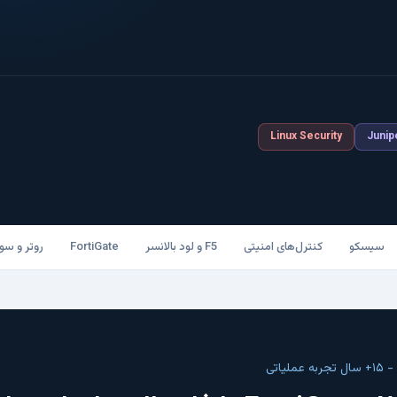
Linux Security
Junip
سیسکو
کنترل‌های امنیتی
F5 و لود بالانسر
FortiGate
روتر و سو
یاتی