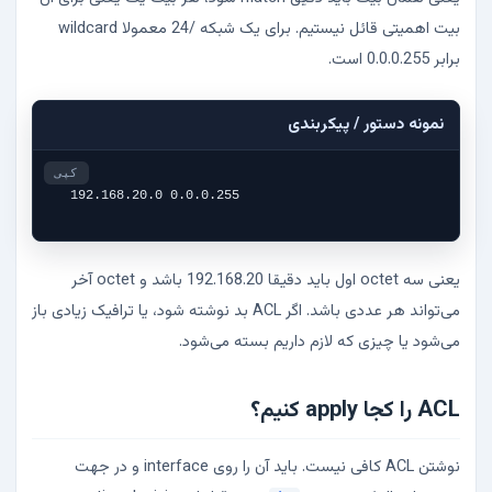
بیت اهمیتی قائل نیستیم. برای یک شبکه /24 معمولا wildcard
برابر 0.0.0.255 است.
نمونه دستور / پیکربندی
کپی
192.168.20.0 0.0.0.255
یعنی سه octet اول باید دقیقا 192.168.20 باشد و octet آخر
می‌تواند هر عددی باشد. اگر ACL بد نوشته شود، یا ترافیک زیادی باز
می‌شود یا چیزی که لازم داریم بسته می‌شود.
ACL را کجا apply کنیم؟
نوشتن ACL کافی نیست. باید آن را روی interface و در جهت