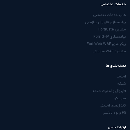
خدمات تخصصی
هاب خدمات تخصصی
پیاده‌سازی فایروال سازمانی
مشاوره FortiGate
پیاده‌سازی F5 BIG-IP
پیکربندی FortiWeb WAF
مشاوره WAF سازمانی
دسته‌بندی‌ها
امنیت
شبکه
فایروال و امنیت شبکه
سیسکو
کنترل‌های امنیتی
F5 و لود بالانسر
ارتباط با من