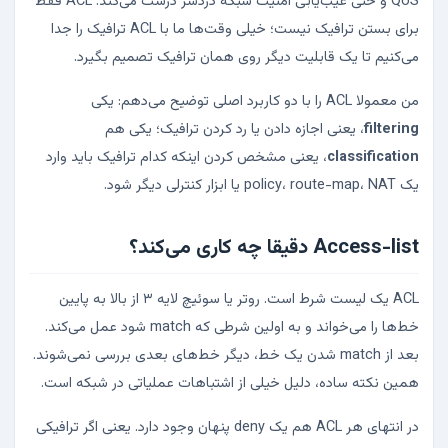
QoS و حتی عیب‌یابی امنیت شبکه دردسر درست می‌کند. ACL فقط
برای بستن ترافیک نیست؛ خیلی وقت‌ها ما با ACL ترافیک را جدا
می‌کنیم تا یک قابلیت دیگر روی همان ترافیک تصمیم بگیرد.
من معمولا ACL را با دو کاربرد اصلی توضیح می‌دهم: یکی
filtering
، یعنی اجازه دادن یا رد کردن ترافیک؛ یکی هم
classification
، یعنی مشخص کردن اینکه کدام ترافیک باید وارد
یک policy، route-map، NAT یا ابزار کنترلی دیگر شود.
Access-list دقیقا چه کاری می‌کند؟
ACL یک لیست شرط است. روتر یا سوئیچ لایه ۳ از بالا به پایین
خط‌ها را می‌خواند و به اولین شرطی که match شود عمل می‌کند.
بعد از match شدن یک خط، دیگر خط‌های بعدی بررسی نمی‌شوند.
همین نکته ساده، دلیل خیلی از اشتباهات عملیاتی در شبکه است.
در انتهای هر ACL هم یک deny پنهان وجود دارد. یعنی اگر ترافیکی