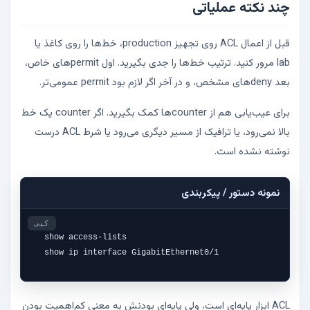
چند نکته عملیاتی
قبل از اعمال ACL روی تجهیز production، خط‌ها را روی کاغذ یا
lab مرور کنید. ترتیب خط‌ها را جدی بگیرید. اول permitهای خاص،
بعد denyهای مشخص، و در آخر اگر لازم بود permit عمومی‌تر.
برای عیب‌یابی هم از counterها کمک بگیرید. اگر counter یک خط
بالا نمی‌رود، یا ترافیک از مسیر دیگری می‌رود یا شرط ACL درست
نوشته نشده است.
نمونه دستور / پیکربندی
کپی
show access-lists

show ip interface GigabitEthernet0/1
ACL ابزار پایه‌ای است، ولی پایه‌ای بودنش به معنی کم‌اهمیت بودن