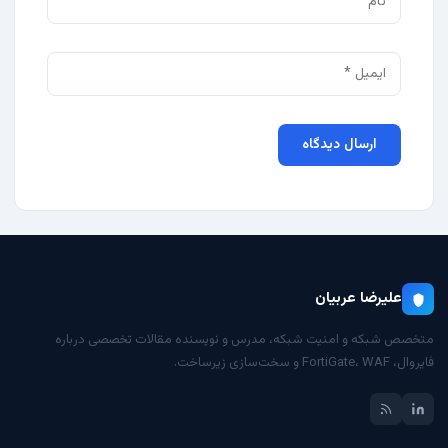
علیرضا عربیان
متخصص شبکه و امنیت شبکه، مدرس و نویسنده مقالات تخصصی درباره
فایروال، FortiGate، WAF و سخت‌سازی زیرساخت.