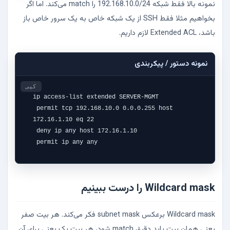
نمونه بالا فقط شبکه 192.168.10.0/24 را match می‌کند. اما اگر
بخواهیم مثلا فقط SSH از یک شبکه خاص به یک سرور خاص باز
باشد، Extended ACL لازم داریم.
نمونه دستور / پیکربندی
کپی
ip access-list extended SERVER-MGMT

 permit tcp 192.168.10.0 0.0.0.255 host 
172.16.1.10 eq 22

 deny ip any host 172.16.1.10

 permit ip any any
Wildcard mask را درست ببینیم
Wildcard mask برعکس subnet mask فکر می‌کند. هر بیت صفر
یعنی همان بیت باید دقیق match شود، هر بیت یک یعنی برای آن