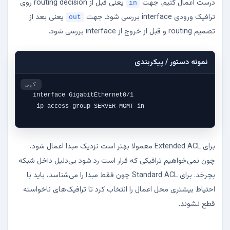
درست اعمال کنیم. جهت
یعنی قبل از routing decision روی
in
ترافیک ورودی interface بررسی شود. جهت
یعنی بعد از
out
تصمیم routing و قبل از خروج از interface بررسی شود.
نمونه دستور / پیکربندی
کپی
interface GigabitEthernet0/1

 ip access-group SERVER-MGMT in
برای Extended ACL معمولا بهتر است نزدیک مبدا اعمال شود،
چون نمی‌خواهیم ترافیکی که قرار است رد شود بی‌دلیل داخل شبکه
بچرخد. برای Standard ACL چون فقط مبدا را می‌شناسد، باید با
احتیاط بیشتری محل اعمال را انتخاب کرد تا ترافیک‌های ناخواسته
قطع نشوند.