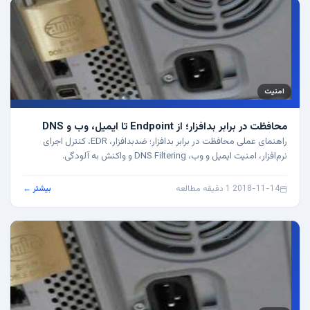
امنیت
محافظت در برابر بدافزار؛ از Endpoint تا ایمیل، وب و DNS
راهنمای عملی محافظت در برابر بدافزار؛ ضدبدافزار، EDR، کنترل اجرای
نرم‌افزار، امنیت ایمیل و وب، DNS Filtering و واکنش به آلودگی.
2018-11-14
·
1 دقیقه مطالعه
بیشتر ←