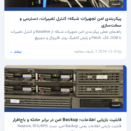
امنیت
پیکربندی امن تجهیزات شبکه؛ کنترل تغییرات، دسترسی و
سخت‌سازی
راهنمای عملی پیکربندی امن تجهیزات شبکه؛ از Baseline و کنترل تغییرات
تا OOB، لاگ، Patch و پایش کانفیگ روتر، فایروال و سوییچ.
2018-12-01
·
1 دقیقه مطالعه
بیشتر ←
امنیت
قابلیت بازیابی اطلاعات؛ Backup امن در برابر حادثه و باج‌افزار
قابلیت بازیابی اطلاعات یعنی Backup امن، تست Restore، RTO/RPO