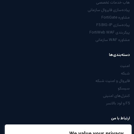
هاب خدمات تخصصی
پیاده‌سازی فایروال سازمانی
مشاوره FortiGate
پیاده‌سازی F5 BIG-IP
پیکربندی FortiWeb WAF
مشاوره WAF سازمانی
دسته‌بندی‌ها
امنیت
شبکه
فایروال و امنیت شبکه
سیسکو
کنترل‌های امنیتی
F5 و لود بالانسر
ارتباط با من
از صفحه تماس