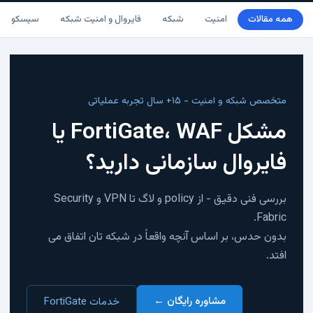
همه مقالات
امنیت
شبکه
فایروال و امنیت شبکه
سیسکو
متخصص شبکه و امنیت - ۱۵+ سال تجربه عملیاتی
مشکل FortiGate، WAF یا
فایروال سازمانی دارید؟
بررسی فنی دقیق - از policy و لاگ تا VPN و Security
Fabric.
بدون حدس، بر اساس آنچه واقعاً در شبکه تان اتفاق می
افتد.
مشاوره رایگان ←
خدمات FortiGate