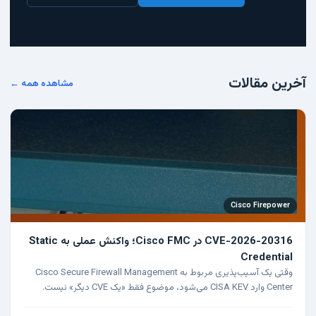
آخرین مقالات
مشاهده همه ←
Cisco Firepower
CVE-2026-20316 در Cisco FMC؛ واکنش عملی به Static
Credential
وقتی یک آسیب‌پذیری مربوط به Cisco Secure Firewall Management
Center وارد CISA KEV می‌شود، موضوع فقط «یک CVE دیگر» نیست.
FMC معمولاً مرکز تصمیم‌گیری برای FTD و Firepower…