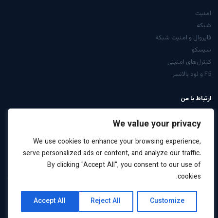
امنیت
شبکه
فایروال و امنیت شبکه
سیسکو
کنترل‌های امنیتی
F5 و لود بالانسر
ارتباط با من
از صفحه تماس
We value your privacy
LinkedIn: arabiyan
We use cookies to enhance your browsing experience,
درخواست مشاوره
serve personalized ads or content, and analyze our traffic.
By clicking "Accept All", you consent to our use of
cookies.
کلیه حقوق این سایت برای علیرضا عربیان محفوظ است ·
نقشه
حریم
Accept All
Reject All
Customize
2026
سایت
خصوصی