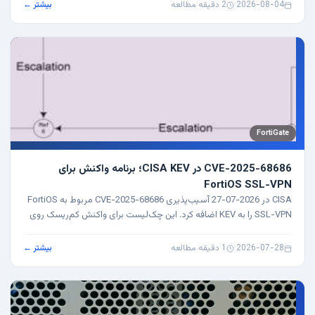
2026-08-04
·
2 دقیقه مطالعه
بیشتر ←
FortiGate
CVE-2025-68686 در CISA KEV؛ برنامه واکنش برای
FortiOS SSL-VPN
CISA در 2026-07-27 آسیب‌پذیری CVE-2025-68686 مربوط به FortiOS
SSL-VPN را به KEV اضافه کرد. این چک‌لیست برای واکنش کم‌ریسک روی
FortiGate است.
2026-07-28
·
1 دقیقه مطالعه
بیشتر ←