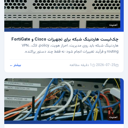
امنیت
چک‌لیست هاردنینگ شبکه برای تجهیزات Cisco و FortiGate
هاردنینگ شبکه باید روی مدیریت، احراز هویت، policy، لاگ، VPN،
routing و فرآیند تغییرات انجام شود؛ نه فقط چند دستور پراکنده.
2026-07-25
·
1 دقیقه مطالعه
بیشتر ←
امنیت