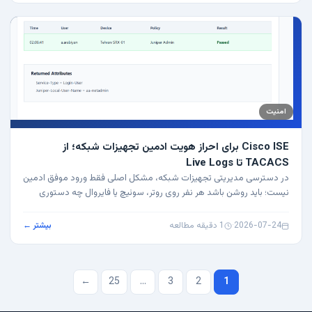
امنیت
Cisco ISE برای احراز هویت ادمین تجهیزات شبکه؛ از
TACACS تا Live Logs
در دسترسی مدیریتی تجهیزات شبکه، مشکل اصلی فقط ورود موفق ادمین
نیست؛ باید روشن باشد هر نفر روی روتر، سوئیچ یا فایروال چه دستوری
زده، چه سطحی از…
2026-07-24
·
1 دقیقه مطالعه
بیشتر ←
صفحه‌بندی
←
25
…
3
2
1
نوشته‌ها