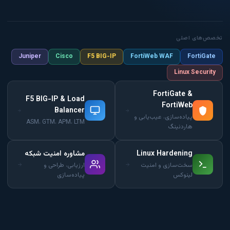
تخصص‌های اصلی
Juniper
Cisco
F5 BIG-IP
FortiWeb WAF
FortiGate
Linux Security
FortiGate &
F5 BIG-IP & Load
FortiWeb
Balancer
پیاده‌سازی، عیب‌یابی و
ASM، GTM، APM، LTM
هاردنینگ
Linux Hardening
مشاوره امنیت شبکه
سخت‌سازی و امنیت
ارزیابی، طراحی و
لینوکس
پیاده‌سازی