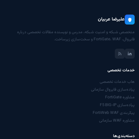
علیرضا عربیان
متخصص شبکه و امنیت شبکه، مدرس و نویسنده مقالات تخصصی درباره
فایروال، FortiGate، WAF و سخت‌سازی زیرساخت.
خدمات تخصصی
هاب خدمات تخصصی
پیاده‌سازی فایروال سازمانی
مشاوره FortiGate
پیاده‌سازی F5 BIG-IP
پیکربندی FortiWeb WAF
مشاوره WAF سازمانی
دسته‌بندی‌ها