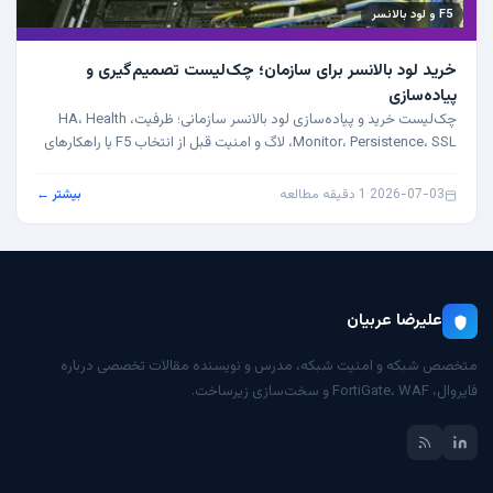
F5 و لود بالانسر
خرید لود بالانسر برای سازمان؛ چک‌لیست تصمیم‌گیری و
پیاده‌سازی
چک‌لیست خرید و پیاده‌سازی لود بالانسر سازمانی؛ ظرفیت، HA، Health
Monitor، Persistence، SSL، لاگ و امنیت قبل از انتخاب F5 یا راهکارهای
دیگر.
2026-07-03
·
1 دقیقه مطالعه
بیشتر ←
علیرضا عربیان
متخصص شبکه و امنیت شبکه، مدرس و نویسنده مقالات تخصصی درباره
فایروال، FortiGate، WAF و سخت‌سازی زیرساخت.