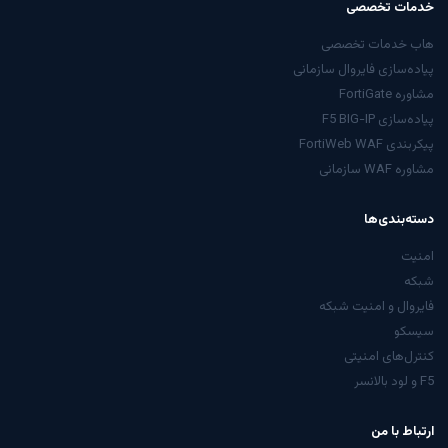
خدمات تخصصی
هاب خدمات تخصصی
پیاده‌سازی فایروال سازمانی
مشاوره FortiGate
پیاده‌سازی F5 BIG-IP
پیکربندی FortiWeb WAF
مشاوره WAF سازمانی
دسته‌بندی‌ها
امنیت
شبکه
فایروال و امنیت شبکه
سیسکو
کنترل‌های امنیتی
F5 و لود بالانسر
ارتباط با من