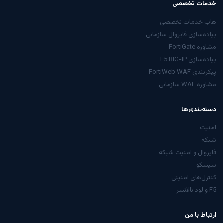
خدمات تخصصی
هاب خدمات تخصصی
پیاده‌سازی فایروال سازمانی
مشاوره FortiGate
پیاده‌سازی F5 BIG-IP
پیکربندی FortiWeb WAF
مشاوره WAF سازمانی
دسته‌بندی‌ها
امنیت
شبکه
فایروال و امنیت شبکه
سیسکو
کنترل‌های امنیتی
F5 و لود بالانسر
ارتباط با من