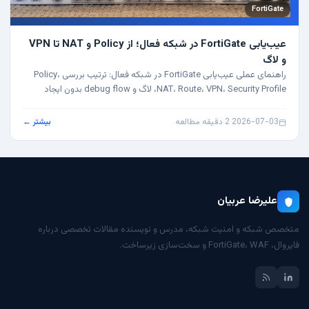
FortiGate
عیب‌یابی FortiGate در شبکه فعال؛ از Policy و NAT تا VPN
و لاگ
راهنمای عملی عیب‌یابی FortiGate در شبکه فعال: ترتیب بررسی Policy،
NAT، Route، VPN، Security Profile، لاگ و debug flow بدون ایجاد
تغییرات پرریسک.
2026-07-03
·
2 دقیقه مطالعه
بیشتر ←
علیرضا عربیان
متخصص شبکه و امنیت شبکه، مدرس و نویسنده مقالات تخصصی درباره
فایروال، FortiGate، WAF و سخت‌سازی زیرساخت.