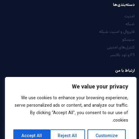
دسته‌بندی‌ها
امنیت
شبکه
فایروال و امنیت شبکه
سیسکو
کنترل‌های امنیتی
F5 و لود بالانسر
ارتباط با من
از صفحه تماس
We value your privacy
LinkedIn: arabiyan
We use cookies to enhance your browsing experience,
درخواست مشاوره
serve personalized ads or content, and analyze our traffic.
By clicking "Accept All", you consent to our use of
cookies.
کلیه حقوق این سایت برای علیرضا عربیان محفوظ است ·
نقشه
حریم
Accept All
Reject All
Customize
2026
سایت
خصوصی