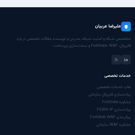
علیرضا عربیان
متخصص شبکه و امنیت شبکه، مدرس و نویسنده مقالات تخصصی درباره
فایروال، FortiGate، WAF و سخت‌سازی زیرساخت.
خدمات تخصصی
هاب خدمات تخصصی
پیاده‌سازی فایروال سازمانی
مشاوره FortiGate
پیاده‌سازی F5 BIG-IP
پیکربندی FortiWeb WAF
مشاوره WAF سازمانی