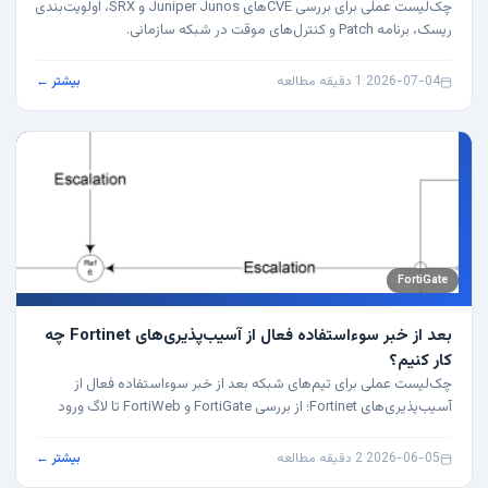
چک‌لیست عملی برای بررسی CVEهای Juniper Junos و SRX، اولویت‌بندی
ریسک، برنامه Patch و کنترل‌های موقت در شبکه سازمانی.
2026-07-04
·
1 دقیقه مطالعه
بیشتر ←
FortiGate
بعد از خبر سوءاستفاده فعال از آسیب‌پذیری‌های Fortinet چه
کار کنیم؟
چک‌لیست عملی برای تیم‌های شبکه بعد از خبر سوءاستفاده فعال از
آسیب‌پذیری‌های Fortinet؛ از بررسی FortiGate و FortiWeb تا لاگ ورود
مدیران، SSO، patch، credential rotation و hardening.
2026-06-05
·
2 دقیقه مطالعه
بیشتر ←