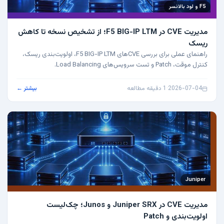
F5 و لود بالانسر
مدیریت CVE در F5 BIG-IP LTM؛ از تشخیص نسخه تا کاهش
ریسک
راهنمای عملی برای بررسی CVEهای F5 BIG-IP LTM، اولویت‌بندی ریسک،
کنترل موقت، Patch و تست سرویس‌های Load Balancing.
2026-07-04
·
1 دقیقه مطالعه
بیشتر ←
Juniper
مدیریت CVE در Juniper SRX و Junos؛ چک‌لیست
اولویت‌بندی و Patch