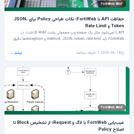
FortiWeb WAF
حفاظت API با FortiWeb؛ نکات طراحی Policy برای JSON،
Token و Rate Limit
API را نمی‌شود مثل یک صفحه وب معمولی پشت WAF گذاشت. در
FortiWeb باید method، JSON، token، rate limit و exceptionها دقیق
طراحی شوند.
2026-06-18
·
1 دقیقه مطالعه
بیشتر ←
FortiWeb WAF
عیب‌یابی FortiWeb با لاگ و Request؛ از تشخیص Block تا
اصلاح Policy