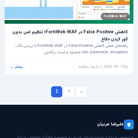
FortiWeb WAF
کاهش False Positive در FortiWeb WAF؛ تنظیم امن بدون
کور کردن دفاع
راهنمای عملی کاهش False Positive در FortiWeb WAF با بررسی لاگ،
rule، parameter، exception محدود و تست برگشتی.
2026-05-19
·
1 دقیقه مطالعه
بیشتر ←
صفحه‌بندی
2
1
→
نوشته‌ها
علیرضا عربیان
متخصص شبکه و امنیت شبکه، مدرس و نویسنده مقالات تخصصی درباره