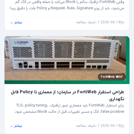
وقتی FortiWeb ترافیک سالم را Block می‌کند یا حمله واقعی در لاگ گم
می‌شود، باید از روی Request، Rule، Signature و Policy علت را دقیق پیدا
کرد.
2026-06-18
·
1 دقیقه مطالعه
بیشتر ←
FortiWeb WAF
طراحی استقرار FortiWeb در سازمان؛ از معماری تا Policy قابل
نگهداری
برای استقرار FortiWeb باید معماری عبور ترافیک، TLS، policy tuning،
false positive، لاگ و مسیر تغییرات قبل از حالت Block مشخص شود.
2026-06-18
·
1 دقیقه مطالعه
بیشتر ←