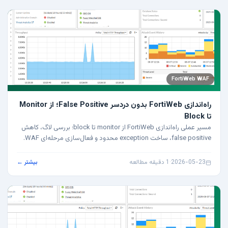
FortiWeb WAF
راه‌اندازی FortiWeb بدون دردسر False Positive؛ از Monitor
تا Block
مسیر عملی راه‌اندازی FortiWeb از monitor تا block؛ بررسی لاگ، کاهش
false positive، ساخت exception محدود و فعال‌سازی مرحله‌ای WAF.
2026-05-23
·
1 دقیقه مطالعه
بیشتر ←