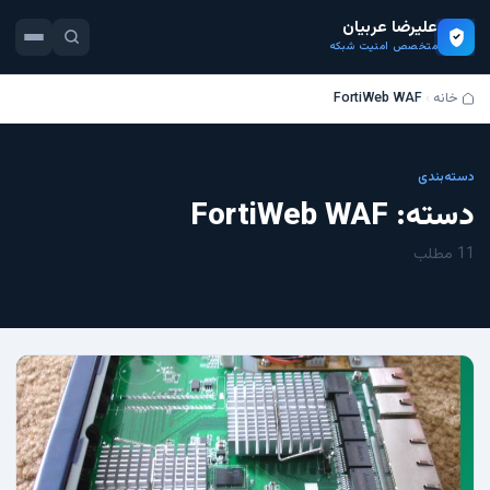
علیرضا عربیان
متخصص امنیت شبکه
خانه
FortiWeb WAF
دسته‌بندی
دسته:
FortiWeb WAF
11 مطلب