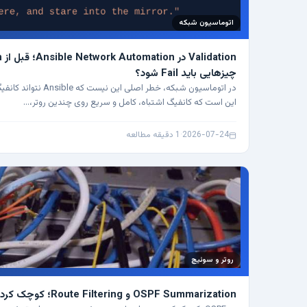
اتوماسیون شبکه
چیزهایی باید Fail شود؟
در اتوماسیون شبکه، خطر ا
این است که کانفیگ اشتباه، کامل و سریع روی چندین روتر،…
2026-07-24
·
1 دقیقه مطالعه
روتر و سوئیچ
OSPF Summarization و Route Filtering؛ کوچک کردن جدول بدون کور کردن مسیر