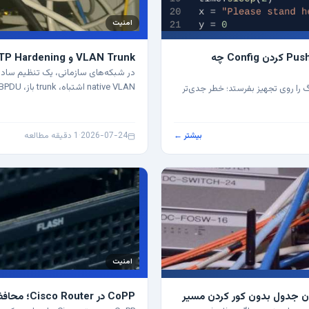
امنیت
Validation در Ansible Network Automation؛ قبل از Push کردن Config چه
VLAN Trunk و STP Hardening؛ خطای ساده‌ای که شبکه را می‌خواباند
native VLAN اشتباه، trunk باز، BPDU بدون کنترل یا root bridge…
صلی این نیست که Ansible نتواند کانفیگ را روی تجهیز بفرستد؛ خطر جدی‌تر
بیشتر ←
2026-07-24
·
1 دقیقه مطالعه
امنیت
CoPP در Cisco Router؛ محافظت از Control Plane بدون قطع مدیریت