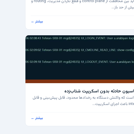
CoPP روی روتر Cisco جایی است که باید بین محافظت از control plane و قطع نکردن مدیریت، routing و
بیشتر ←
در Junos وقتی مفید است که واکنش دستگاه به رخدادها محدود، قابل پیش‌بینی و قابل
بیشتر ←