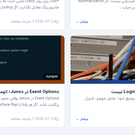
در OSPF، کوچک کردن جدول route همیشه به معنی ساده‌تر شدن عیب‌یابی نیست. اگر summarization
مانیتورینگ تعادل بگذارید. اگر policy بیش از حد باز…
بیشتر ←
2026-07-24
·
3 دقیقه مطالعه
Juniper
Event Options در Junos؛ اتوماسیون حادثه بدون اسکریپت شتاب‌زده
تر یا سوئیچ شود. بخش مهم‌تر، کنترل
Event Options 
برگشت باشد. اگر هر log یا interface flap باعث اجرای اسکریپت…
بیشتر ←
2026-07-24
·
1 دقیقه مطالعه