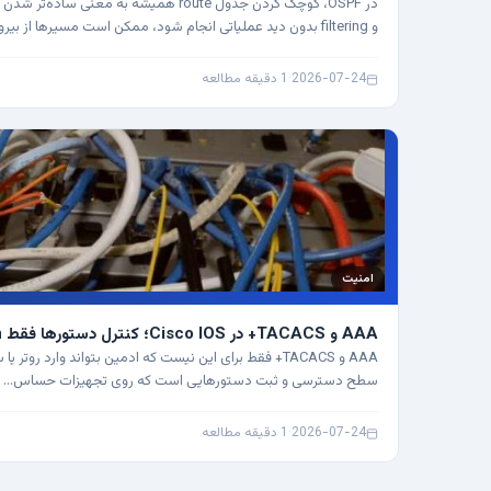
و filtering بدون دید عملیاتی انجام شود، ممکن است مسیرها از بیرون مرتب…
2026-07-24
·
1 دقیقه مطالعه
امنیت
AAA و TACACS+ در Cisco IOS؛ کنترل دستورها فقط Login نیست
AAA و TACACS+ فقط برای این نیست که ادمین بتواند وارد رو
سطح دسترسی و ثبت دستورهایی است که روی تجهیزات حساس…
2026-07-24
·
1 دقیقه مطالعه