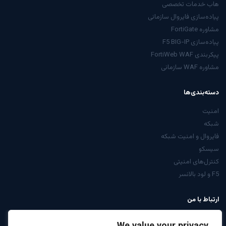
هاب خدمات تخصصی
پیاده‌سازی فایروال سازمانی
مشاوره FortiGate
پیاده‌سازی F5 BIG-IP
پیکربندی FortiWeb WAF
مشاوره WAF سازمانی
دسته‌بندی‌ها
امنیت
شبکه
فایروال و امنیت شبکه
سیسکو
کنترل‌های امنیتی
F5 و لود بالانسر
ارتباط با من
از صفحه تماس