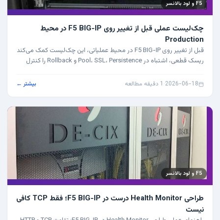
F5 و لود بالانسر
چک‌لیست عملی قبل از تغییر روی F5 BIG-IP در محیط
Production
قبل از تغییر روی F5 BIG-IP در محیط عملیاتی، این چک‌لیست کمک می‌کند
ریسک قطعی، اشتباه در Pool، SSL، Persistence و Rollback را کنترل
کنید.
2026-06-18
·
1 دقیقه مطالعه
بیشتر ←
F5 و لود بالانسر
طراحی Health Monitor درست در F5 BIG-IP؛ فقط TCP کافی
نیست