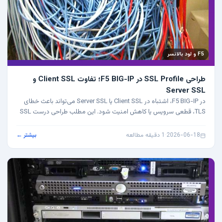
F5 و لود بالانسر
طراحی SSL Profile در F5 BIG-IP؛ تفاوت Client SSL و
Server SSL
در F5 BIG-IP، اشتباه در Client SSL یا Server SSL می‌تواند باعث خطای
TLS، قطعی سرویس یا کاهش امنیت شود. این مطلب طراحی درست SSL
Profile را توضیح می‌دهد.
2026-06-18
·
1 دقیقه مطالعه
بیشتر ←