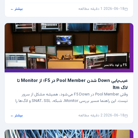
2026-06-18
·
1 دقیقه مطالعه
بیشتر ←
F5 و لود بالانسر
عیب‌یابی Down شدن Pool Member در F5؛ از Monitor تا
لاگ ltm
وقتی Pool Member در F5 Down می‌شود، همیشه مشکل از سرور
نیست. این راهنما مسیر بررسی Monitor، شبکه، SNAT، SSL و لاگ‌ها را
مرحله‌به‌مرحله توضیح می‌دهد.
2026-06-18
·
2 دقیقه مطالعه
بیشتر ←