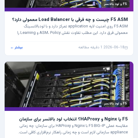
F5 و لود بالانسر
F5 ASM چیست و چه فرقی با Load Balancer معمولی دارد؟
F5 ASM روی امنیت لایه application تمرکز دارد و با لودبالانسینگ
معمولی فرق دارد. این مطلب تفاوت نقش ASM، Policy و Learning را
روشن می‌کند.
2026-06-18
·
1 دقیقه مطالعه
بیشتر ←
F5 و لود بالانسر
F5 یا Nginx و HAProxy؟ انتخاب لود بالانسر برای سازمان
مقایسه عملی F5 BIG-IP با Nginx و HAProxy برای سازمان؛ چه زمانی
appliance سازمانی لازم است و چه زمانی راهکار نرم‌افزاری کافی است.